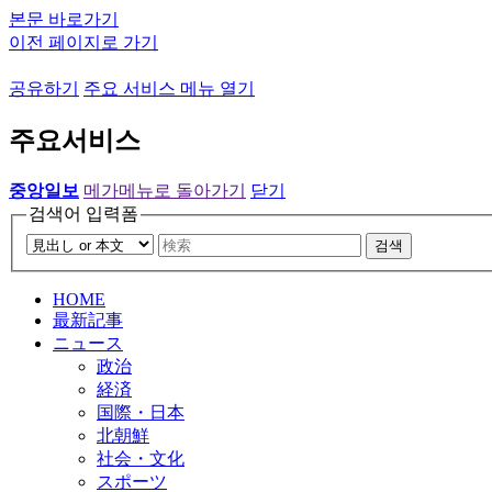
본문 바로가기
이전 페이지로 가기
공유하기
주요 서비스 메뉴 열기
주요서비스
중앙일보
메가메뉴로 돌아가기
닫기
검색어 입력폼
검색
HOME
最新記事
ニュース
政治
経済
国際・日本
北朝鮮
社会・文化
スポーツ