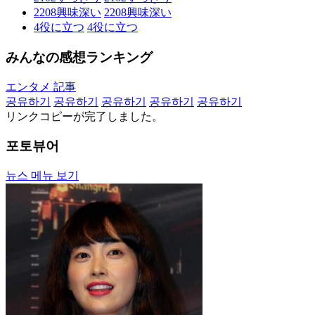
2208
興味深い
2208
興味深い
4
役に立つ
4
役に立つ
みんなの感想ランキング
エンタメ 記事
공유하기
공유하기
공유하기
공유하기
공유하기
リンクコピーが完了しました。
포토뷰어
뉴스 메뉴 보기