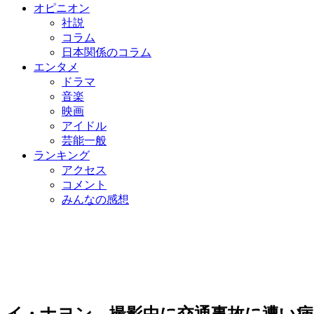
オピニオン
社説
コラム
日本関係のコラム
エンタメ
ドラマ
音楽
映画
アイドル
芸能一般
ランキング
アクセス
コメント
みんなの感想
イ・ナヨン、撮影中に交通事故に遭い病