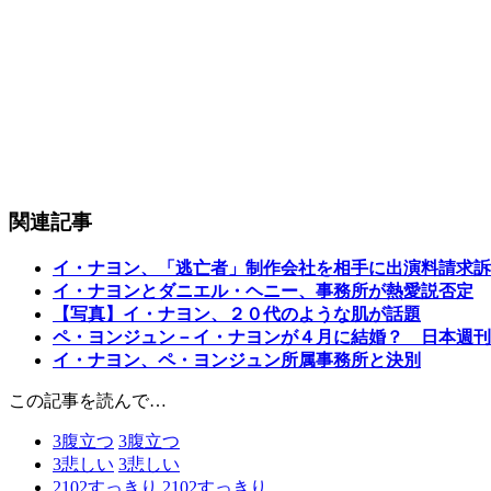
関連記事
イ・ナヨン、「逃亡者」制作会社を相手に出演料請求訴
イ・ナヨンとダニエル・ヘニー、事務所が熱愛説否定
【写真】イ・ナヨン、２０代のような肌が話題
ペ・ヨンジュン－イ・ナヨンが４月に結婚？ 日本週刊
イ・ナヨン、ペ・ヨンジュン所属事務所と決別
この記事を読んで…
3
腹立つ
3
腹立つ
3
悲しい
3
悲しい
2102
すっきり
2102
すっきり