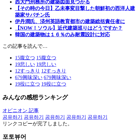
西大門刑務所の建築図面見つかる
【その時の今日】乙未事変目撃した朝鮮初の西洋人建
築家サバチン氏
伊丹潤氏、済州英語教育都市の建築総括責任者に
【NOW！ソウル】近代建築巡りはどうですか？
韓国の建築物は１６％のみ耐震設計に対応
この記事を読んで…
15
腹立つ
15
腹立つ
19
悲しい
19
悲しい
12
すっきり
12
すっきり
679
興味深い
679
興味深い
19
役に立つ
19
役に立つ
みんなの感想ランキング
オピニオン 記事
공유하기
공유하기
공유하기
공유하기
공유하기
リンクコピーが完了しました。
포토뷰어