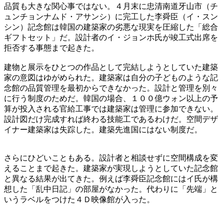
品質も大きな関心事ではない。４月末に忠清南道牙山市（チ
ュンチョンナムド・アサンシ）に完工した李舜臣（イ・スン
シン）記念館は韓国の建築家の劣悪な現実を圧縮した「総合
ギフトセット」だ。設計者のイ・ジョンホ氏が竣工式出席を
拒否する事態まで起きた。
建物と展示をひとつの作品として完結しようとしていた建築
家の意図はゆがめられた。建築家は自分の子どものような記
念館の品質管理を最初からできなかった。設計と管理を別々
に行う制度のためだ。韓国の場合、１００億ウォン以上の予
算が投入される官給工事では建築家は管理に参加できない。
設計図だけ完成すれば終わる技能工であるわけだ。空間デザ
イナー建築家は失踪した。建築先進国にはない制度だ。
さらにひどいこともある。設計者と相談せずに空間構成を変
えることまで起きた。建築家が実現しようとしていた記念館
と異なる結果が出てきた。例えば李舜臣記念館にはイ氏が構
想した「乱中日記」の部屋がなかった。代わりに「先端」と
いうラベルをつけた４Ｄ映像館が入った。