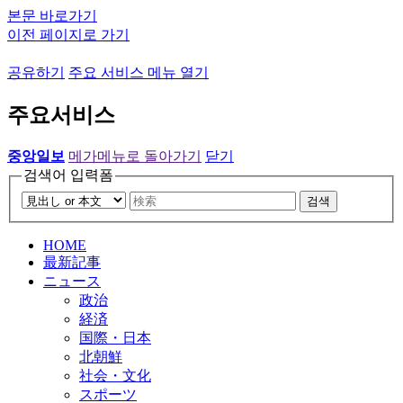
본문 바로가기
이전 페이지로 가기
공유하기
주요 서비스 메뉴 열기
주요서비스
중앙일보
메가메뉴로 돌아가기
닫기
검색어 입력폼
검색
HOME
最新記事
ニュース
政治
経済
国際・日本
北朝鮮
社会・文化
スポーツ