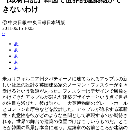
きないわけ
ⓒ 中央日報/中央日報日本語版
2011.06.15 10:03
0
あ
あ
あ
あ
あ
米カリフォルニア州クパティーノに建てられるアップルの新
しい社屋の設計を英国建築家のノーマン・フォスターが引き
受けるという報道があった。フォスターはデザインで勝負を
かけてきたアップルが選んだ建築デザイナーという点で世界
の注目を浴びた。彼は誰か。 大英博物館のグレートホール
とロンドン市庁舎などを設計した。アップルが追求する革新
性・創意性を彼がどのような空間として表現するのか期待さ
れる。世界の舞台で建築の位置づけはこういうものだ。とこ
ろが韓国の風景は本当に違う。建築家の名前どころか建築の