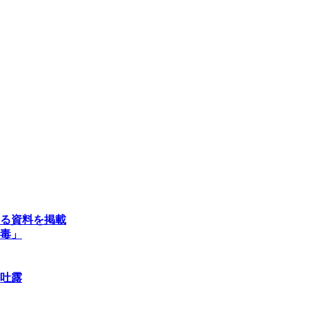
る資料を掲載
毒」
吐露