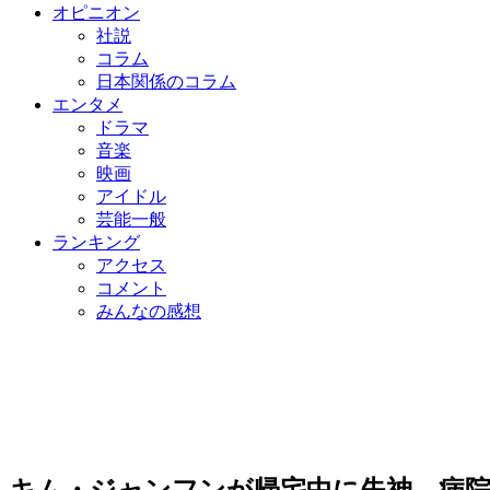
オピニオン
社説
コラム
日本関係のコラム
エンタメ
ドラマ
音楽
映画
アイドル
芸能一般
ランキング
アクセス
コメント
みんなの感想
キム・ジャンフンが帰宅中に失神、病