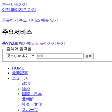
본문 바로가기
이전 페이지로 가기
공유하기
주요 서비스 메뉴 열기
주요서비스
중앙일보
메가메뉴로 돌아가기
닫기
검색어 입력폼
검색
HOME
最新記事
ニュース
政治
経済
国際・日本
北朝鮮
社会・文化
スポーツ