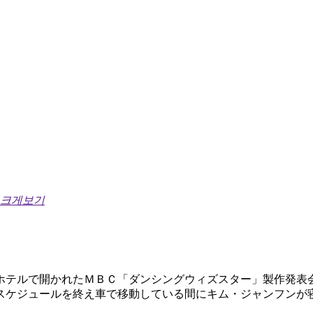
 크게보기
ホテルで開かれたＭＢＣ「ダンシングウィズスター」製作発表
スケジュールを終え車で移動している間にキム・ジャンフンが
。