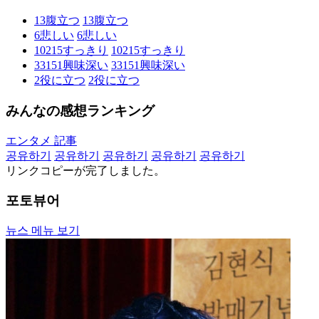
13
腹立つ
13
腹立つ
6
悲しい
6
悲しい
10215
すっきり
10215
すっきり
33151
興味深い
33151
興味深い
2
役に立つ
2
役に立つ
みんなの感想ランキング
エンタメ 記事
공유하기
공유하기
공유하기
공유하기
공유하기
リンクコピーが完了しました。
포토뷰어
뉴스 메뉴 보기