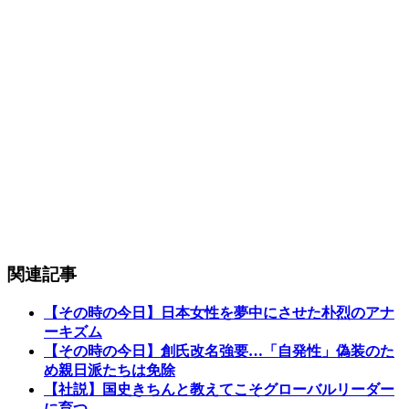
関連記事
【その時の今日】日本女性を夢中にさせた朴烈のアナ
ーキズム
【その時の今日】創氏改名強要…「自発性」偽装のた
め親日派たちは免除
【社説】国史きちんと教えてこそグローバルリーダー
に育つ