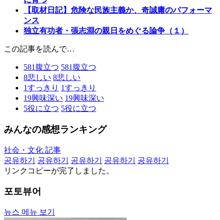
【取材日記】危険な民族主義か、奇誠庸のパフォーマ
ンス
独立有功者・張志淵の親日をめぐる論争（１）
この記事を読んで…
581
腹立つ
581
腹立つ
8
悲しい
8
悲しい
1
すっきり
1
すっきり
19
興味深い
19
興味深い
5
役に立つ
5
役に立つ
みんなの感想ランキング
社会・文化 記事
공유하기
공유하기
공유하기
공유하기
공유하기
リンクコピーが完了しました。
포토뷰어
뉴스 메뉴 보기