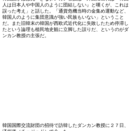
人は日本人や中国人のように団結しない』と嘆くが、これは
誤った考え」と話した。「通貨危機当時の金集め運動など、
韓国人のように集団意識が強い民族もいない」ということ
だ。また旧韓末の韓国が西欧式近代化に失敗したため停滞し
たという論理も植民地史観に立脚した誤りだ、というのがダ
ンカン教授の主張だ。
韓国国際交流財団の招待で訪韓したダンカン教授に２７日、