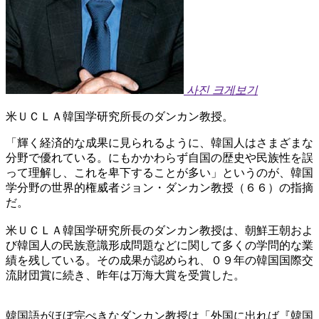
사진 크게보기
米ＵＣＬＡ韓国学研究所長のダンカン教授。
「輝く経済的な成果に見られるように、韓国人はさまざまな
分野で優れている。にもかかわらず自国の歴史や民族性を誤
って理解し、これを卑下することが多い」というのが、韓国
学分野の世界的権威者ジョン・ダンカン教授（６６）の指摘
だ。
米ＵＣＬＡ韓国学研究所長のダンカン教授は、朝鮮王朝およ
び韓国人の民族意識形成問題などに関して多くの学問的な業
績を残している。その成果が認められ、０９年の韓国国際交
流財団賞に続き、昨年は万海大賞を受賞した。
韓国語がほぼ完ぺきなダンカン教授は「外国に出れば『韓国