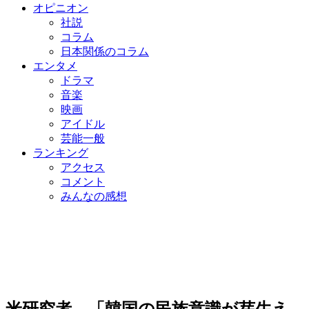
オピニオン
社説
コラム
日本関係のコラム
エンタメ
ドラマ
音楽
映画
アイドル
芸能一般
ランキング
アクセス
コメント
みんなの感想
米研究者 「韓国の民族意識が芽生え