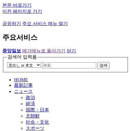
본문 바로가기
이전 페이지로 가기
공유하기
주요 서비스 메뉴 열기
주요서비스
중앙일보
메가메뉴로 돌아가기
닫기
검색어 입력폼
검색
HOME
最新記事
ニュース
政治
経済
国際・日本
北朝鮮
社会・文化
スポーツ