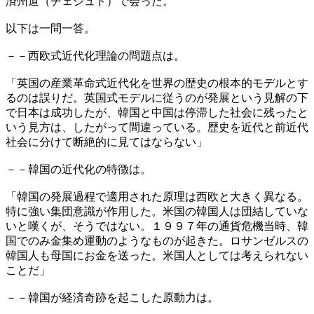
済州道（チェジュド）で会った。
以下は一問一答。
－－西欧式近代化理論の問題点は。
「英国の産業革命式近代化を世界の歴史の根本的モデルとす
るのは誤りだ。英国式モデルに従うのが発展という見解の下
で日本は成功したが、韓国と中国は停滞した社会に残ったと
いう見方は、したがって間違っている。歴史を近代と前近代
社会に分けて断絶的に見てはならない」
－－韓国の近代化の特徴は。
「韓国の発展過程で適用された原理は西欧と大きく異なる。
特に強い集団意識が作用した。米国の韓国人は団結していな
いと嘆くが、そうではない。１９９７年の通貨危機当時、韓
国でのみ金集め運動のようなものが起きた。ロサンゼルスの
韓国人も母国にお金を送った。米国人としては考えられない
ことだ」
－－韓国が経済奇跡を起こした原動力は。