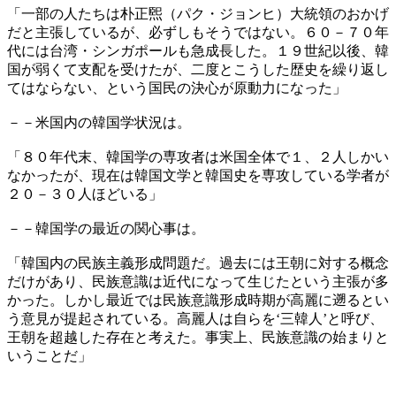
「一部の人たちは朴正煕（パク・ジョンヒ）大統領のおかげ
だと主張しているが、必ずしもそうではない。６０－７０年
代には台湾・シンガポールも急成長した。１９世紀以後、韓
国が弱くて支配を受けたが、二度とこうした歴史を繰り返し
てはならない、という国民の決心が原動力になった」
－－米国内の韓国学状況は。
「８０年代末、韓国学の専攻者は米国全体で１、２人しかい
なかったが、現在は韓国文学と韓国史を専攻している学者が
２０－３０人ほどいる」
－－韓国学の最近の関心事は。
「韓国内の民族主義形成問題だ。過去には王朝に対する概念
だけがあり、民族意識は近代になって生じたという主張が多
かった。しかし最近では民族意識形成時期が高麗に遡るとい
う意見が提起されている。高麗人は自らを‘三韓人’と呼び、
王朝を超越した存在と考えた。事実上、民族意識の始まりと
いうことだ」