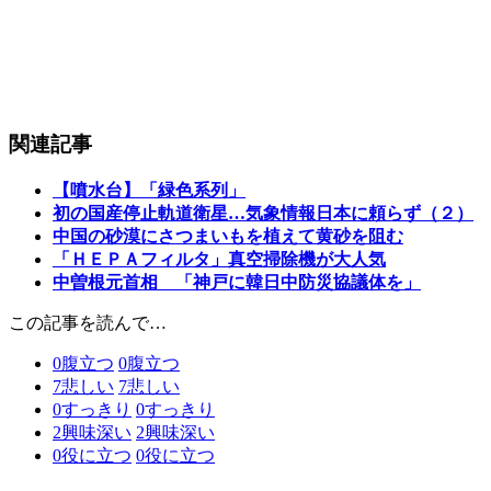
関連記事
【噴水台】「緑色系列」
初の国産停止軌道衛星…気象情報日本に頼らず（２）
中国の砂漠にさつまいもを植えて黄砂を阻む
「ＨＥＰＡフィルタ」真空掃除機が大人気
中曽根元首相 「神戸に韓日中防災協議体を」
この記事を読んで…
0
腹立つ
0
腹立つ
7
悲しい
7
悲しい
0
すっきり
0
すっきり
2
興味深い
2
興味深い
0
役に立つ
0
役に立つ