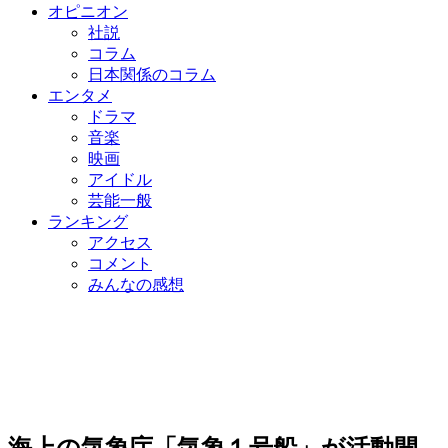
オピニオン
社説
コラム
日本関係のコラム
エンタメ
ドラマ
音楽
映画
アイドル
芸能一般
ランキング
アクセス
コメント
みんなの感想
海上の気象庁「気象１号船」が活動開