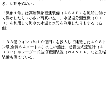
き、活動を始めた。
「気象１号」は高層気象観測装備（ＡＳＡＰ）を風船に付け
て浮かしたり（小さい写真の左）、水温塩分測定機（ＣＴ
Ｄ）を利用して海水の水温と水質を測定したりもする（右
側）。
１３３億ウォン（約１０億円）を投入して建造した４９８ト
ン級(全長６４メートル）のこの船は、超音波式流速計（Ａ
ＤＣＰ）やレーダー式波浪観測装置（ＷＡＶＥＸ）など先端
装備も備えている。