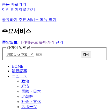
본문 바로가기
이전 페이지로 가기
공유하기
주요 서비스 메뉴 열기
주요서비스
중앙일보
메가메뉴로 돌아가기
닫기
검색어 입력폼
검색
HOME
最新記事
ニュース
政治
経済
国際・日本
北朝鮮
社会・文化
スポーツ