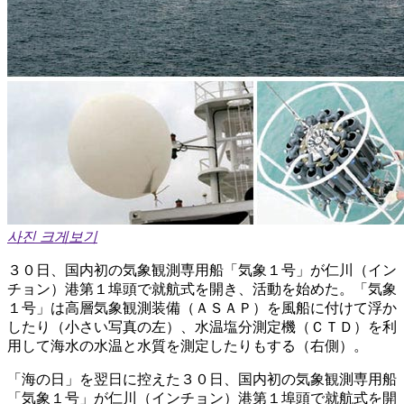
사진 크게보기
３０日、国内初の気象観測専用船「気象１号」が仁川（イン
チョン）港第１埠頭で就航式を開き、活動を始めた。「気象
１号」は高層気象観測装備（ＡＳＡＰ）を風船に付けて浮か
したり（小さい写真の左）、水温塩分測定機（ＣＴＤ）を利
用して海水の水温と水質を測定したりもする（右側）。
「海の日」を翌日に控えた３０日、国内初の気象観測専用船
「気象１号」が仁川（インチョン）港第１埠頭で就航式を開