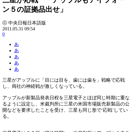
ン５の証拠品出せ」
ⓒ 中央日報日本語版
2011.05.31 09:54
0
あ
あ
あ
あ
あ
三星がアップルに「目には目を、歯には歯を」戦略で応戦
し、両社の神経戦が激しくなっている。
アップルが新製品発表日程を三星電子とほぼ同じ時期に重な
るように設定し、米裁判所に三星の米国市場販売新製品の公
開などを要求したことを受け、三星も同じ形で‘応戦’してい
る。