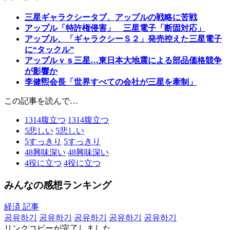
三星ギャラクシータブ、アップルの戦略に苦戦
アップル「特許権侵害」 三星電子「断固対応」
アップル、「ギャラクシーＳ２」発売控えた三星電子
に“タックル”
アップルｖｓ三星…東日本大地震による部品価格競争
が影響か
李健煕会長「世界すべての会社が三星を牽制」
この記事を読んで…
1314
腹立つ
1314
腹立つ
5
悲しい
5
悲しい
5
すっきり
5
すっきり
48
興味深い
48
興味深い
4
役に立つ
4
役に立つ
みんなの感想ランキング
経済 記事
공유하기
공유하기
공유하기
공유하기
공유하기
リンクコピーが完了しました。