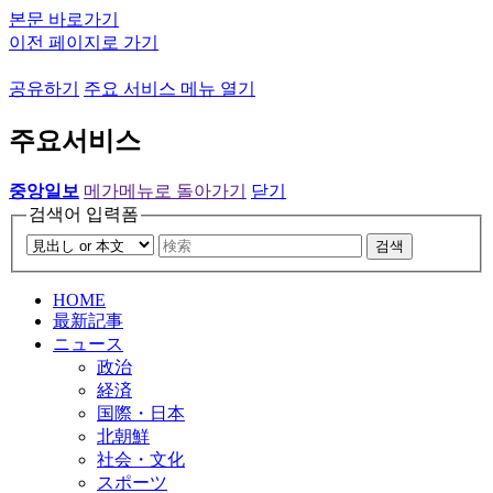
본문 바로가기
이전 페이지로 가기
공유하기
주요 서비스 메뉴 열기
주요서비스
중앙일보
메가메뉴로 돌아가기
닫기
검색어 입력폼
검색
HOME
最新記事
ニュース
政治
経済
国際・日本
北朝鮮
社会・文化
スポーツ