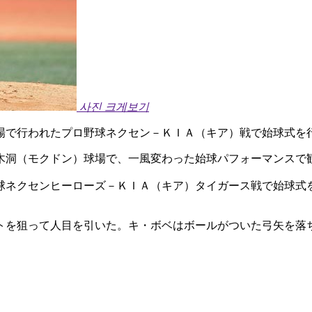
사진 크게보기
場で行われたプロ野球ネクセン－ＫＩＡ（キア）戦で始球式を
木洞（モクドン）球場で、一風変わった始球パフォーマンスで
球ネクセンヒーローズ－ＫＩＡ（キア）タイガース戦で始球式
トを狙って人目を引いた。キ・ボベはボールがついた弓矢を落