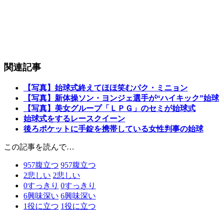
関連記事
【写真】始球式終えてほほ笑むパク・ミニョン
【写真】新体操ソン・ヨンジェ選手が“ハイキック”始
【写真】美女グループ「ＬＰＧ」のセミが始球式
始球式をするレースクイーン
後ろポケットに手錠を携帯している女性判事の始球
この記事を読んで…
957
腹立つ
957
腹立つ
2
悲しい
2
悲しい
0
すっきり
0
すっきり
6
興味深い
6
興味深い
1
役に立つ
1
役に立つ