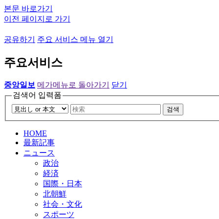
본문 바로가기
이전 페이지로 가기
공유하기
주요 서비스 메뉴 열기
주요서비스
중앙일보
메가메뉴로 돌아가기
닫기
검색어 입력폼
검색
HOME
最新記事
ニュース
政治
経済
国際・日本
北朝鮮
社会・文化
スポーツ