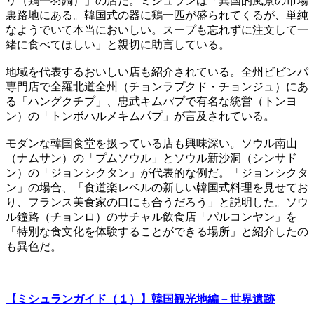
リ（鶏一羽鍋）」の店だ。ミシュランは「異国的風景の市場
裏路地にある。韓国式の器に鶏一匹が盛られてくるが、単純
なようでいて本当においしい。スープも忘れずに注文して一
緒に食べてほしい」と親切に助言している。
地域を代表するおいしい店も紹介されている。全州ビビンパ
専門店で全羅北道全州（チョンラプクド・チョンジュ）にあ
る「ハングクチプ」、忠武キムパプで有名な統営（トンヨ
ン）の「トンボハルメキムパプ」が言及されている。
モダンな韓国食堂を扱っている店も興味深い。ソウル南山
（ナムサン）の「プムソウル」とソウル新沙洞（シンサド
ン）の「ジョンシクタン」が代表的な例だ。「ジョンシクタ
ン」の場合、「食道楽レベルの新しい韓国式料理を見せてお
り、フランス美食家の口にも合うだろう」と説明した。ソウ
ル鐘路（チョンロ）のサチャル飲食店「パルコンヤン」を
「特別な食文化を体験することができる場所」と紹介したの
も異色だ。
【ミシュランガイド（１）】韓国観光地編－世界遺跡