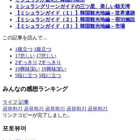
ミシュラングリーンガイドの三ツ星、美しい順天湾
【ミシュランガイド（１）】韓国観光地編－世界遺跡
【ミシュランガイド（２）】韓国観光地編－宿泊施設
【ミシュランガイド（３）】韓国観光地編－市場
この記事を読んで…
1
腹立つ
1
腹立つ
17
悲しい
17
悲しい
2
すっきり
2
すっきり
19
興味深い
19
興味深い
5
役に立つ
5
役に立つ
みんなの感想ランキング
ライフ 記事
공유하기
공유하기
공유하기
공유하기
공유하기
リンクコピーが完了しました。
포토뷰어