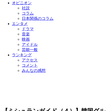
オピニオン
社説
コラム
日本関係のコラム
エンタメ
ドラマ
音楽
映画
アイドル
芸能一般
ランキング
アクセス
コメント
みんなの感想
【ミシュランガイド（４）】韓国グル