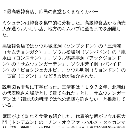
＃最高級韓食店、庶民の食堂もくまなくカバー
ミシュランは韓食を集中的に分析した。高級韓食店から商売
人が通うおいしい店、地方のキムパプに至るまでを網羅し
た。
高級韓食店ではソウル城北洞（ソンブクドン）の「三清閣
（サムチョンガク）」、ソウル松坡洞（ソンパドン）の「龍
水山（ヨンスサン）」、ソウル鴨鴎亭洞（アックジョンド
ン）の「サムウォンガーデン」、ソウル芳イ洞（パンイド
ン）の「ビョクジェカルビ」、ソウル明洞（ミョンドン）の
「古宮（コグン）」など５カ所が紹介された。
説明図も非常に丁寧だった。三清閣は「１９７２年、北朝鮮
の代表晩さん場所として建てられた」とし、サムウォンガー
デンは「韓国式肉料理では他の追随を許さない」と推薦して
いる。
庶民がよく訪れる食堂も紹介した。代表的な所がソウル東大
門（トンデムン）の「チン・オクファ・ハルメ・タッカンマ