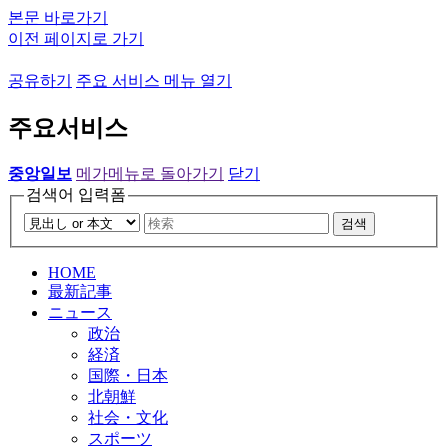
본문 바로가기
이전 페이지로 가기
공유하기
주요 서비스 메뉴 열기
주요서비스
중앙일보
메가메뉴로 돌아가기
닫기
검색어 입력폼
검색
HOME
最新記事
ニュース
政治
経済
国際・日本
北朝鮮
社会・文化
スポーツ