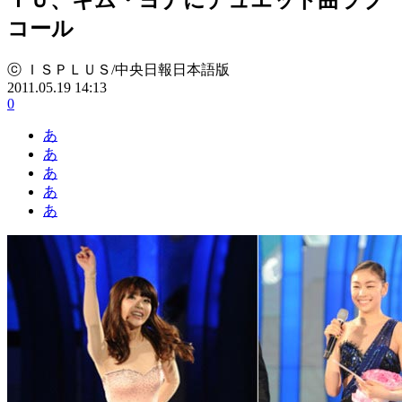
コール
ⓒ ＩＳＰＬＵＳ/中央日報日本語版
2011.05.19 14:13
0
あ
あ
あ
あ
あ