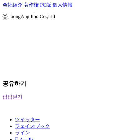
会社紹介
著作権
PC版
個人情報
ⓒ JoongAng Ilbo Co.,Ltd
공유하기
팝업닫기
ツイッター
フェイスブック
ライン
Eメール