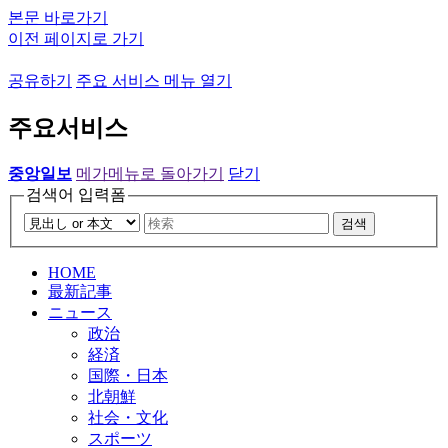
본문 바로가기
이전 페이지로 가기
공유하기
주요 서비스 메뉴 열기
주요서비스
중앙일보
메가메뉴로 돌아가기
닫기
검색어 입력폼
검색
HOME
最新記事
ニュース
政治
経済
国際・日本
北朝鮮
社会・文化
スポーツ