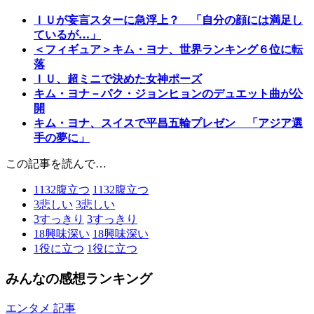
ＩＵが妄言スターに急浮上？ 「自分の顔には満足し
ているが…」
＜フィギュア＞キム・ヨナ、世界ランキング６位に転
落
ＩＵ、超ミニで決めた女神ポーズ
キム・ヨナ－パク・ジョンヒョンのデュエット曲が公
開
キム・ヨナ、スイスで平昌五輪プレゼン 「アジア選
手の夢に」
この記事を読んで…
1132
腹立つ
1132
腹立つ
3
悲しい
3
悲しい
3
すっきり
3
すっきり
18
興味深い
18
興味深い
1
役に立つ
1
役に立つ
みんなの感想ランキング
エンタメ 記事