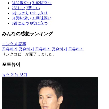
3182
腹立つ
3182
腹立つ
2
悲しい
2
悲しい
6
すっきり
6
すっきり
31
興味深い
31
興味深い
8
役に立つ
8
役に立つ
みんなの感想ランキング
エンタメ 記事
공유하기
공유하기
공유하기
공유하기
공유하기
リンクコピーが完了しました。
포토뷰어
뉴스 메뉴 보기