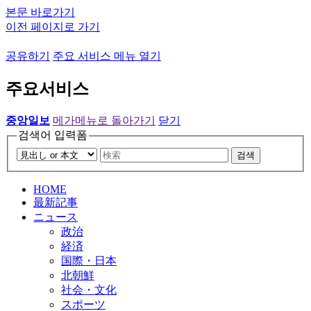
본문 바로가기
이전 페이지로 가기
공유하기
주요 서비스 메뉴 열기
주요서비스
중앙일보
메가메뉴로 돌아가기
닫기
검색어 입력폼
검색
HOME
最新記事
ニュース
政治
経済
国際・日本
北朝鮮
社会・文化
スポーツ