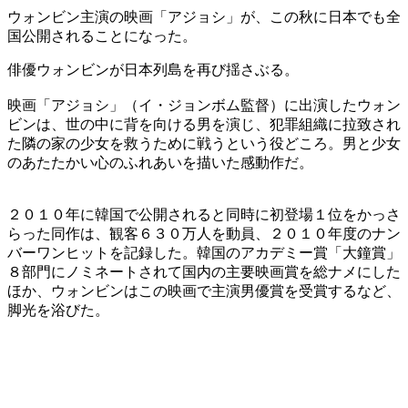
ウォンビン主演の映画「アジョシ」が、この秋に日本でも全
国公開されることになった。
俳優ウォンビンが日本列島を再び揺さぶる。
映画「アジョシ」（イ・ジョンボム監督）に出演したウォン
ビンは、世の中に背を向ける男を演じ、犯罪組織に拉致され
た隣の家の少女を救うために戦うという役どころ。男と少女
のあたたかい心のふれあいを描いた感動作だ。
２０１０年に韓国で公開されると同時に初登場１位をかっさ
らった同作は、観客６３０万人を動員、２０１０年度のナン
バーワンヒットを記録した。韓国のアカデミー賞「大鐘賞」
８部門にノミネートされて国内の主要映画賞を総ナメにした
ほか、ウォンビンはこの映画で主演男優賞を受賞するなど、
脚光を浴びた。