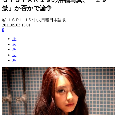
禁」か否かで論争
ⓒ ＩＳＰＬＵＳ/中央日報日本語版
2011.05.03 15:01
0
あ
あ
あ
あ
あ