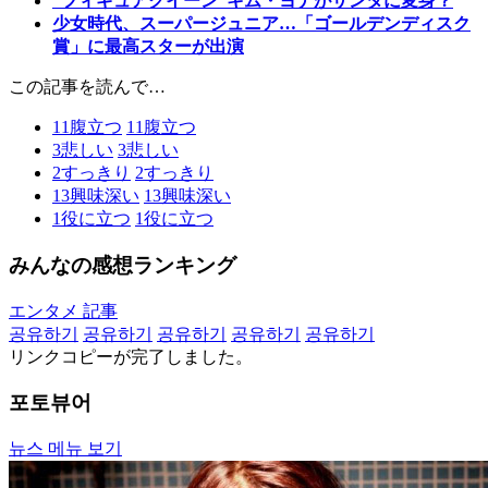
“フィギュアクイーン”キム・ヨナがサンタに変身？
少女時代、スーパージュニア…「ゴールデンディスク
賞」に最高スターが出演
この記事を読んで…
11
腹立つ
11
腹立つ
3
悲しい
3
悲しい
2
すっきり
2
すっきり
13
興味深い
13
興味深い
1
役に立つ
1
役に立つ
みんなの感想ランキング
エンタメ 記事
공유하기
공유하기
공유하기
공유하기
공유하기
リンクコピーが完了しました。
포토뷰어
뉴스 메뉴 보기