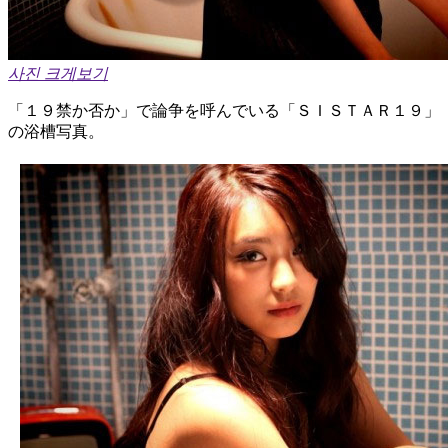
사진 크게보기
「１９禁か否か」で論争を呼んでいる「ＳＩＳＴＡＲ１９」
の浴槽写真。