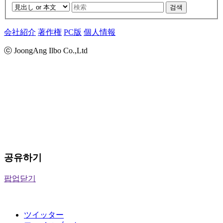
검색
会社紹介
著作権
PC版
個人情報
ⓒ JoongAng Ilbo Co.,Ltd
공유하기
팝업닫기
ツイッター