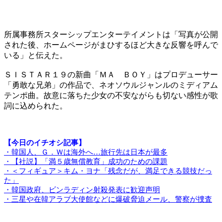
所属事務所スターシップエンターテイメントは「写真が公開
された後、ホームページがまひするほど大きな反響を呼んで
いる」と伝えた。
ＳＩＳＴＡＲ１９の新曲「ＭＡ ＢＯＹ」はプロデューサー
「勇敢な兄弟」の作品で、ネオソウルジャンルのミディアム
テンポ曲。故意に落ちた少女の不安ながらも切ない感性が歌
詞に込められた。
【今日のイチオシ記事】
・韓国人、Ｇ．Ｗは海外へ…旅行先は日本が最多
・【社説】「満５歳無償教育」成功のための課題
・＜フィギュア＞キム・ヨナ「残念だが、満足できる競技だっ
た」
・韓国政府、ビンラディン射殺発表に歓迎声明
・三星や在韓アラブ大使館などに爆破脅迫メール、警察が捜査