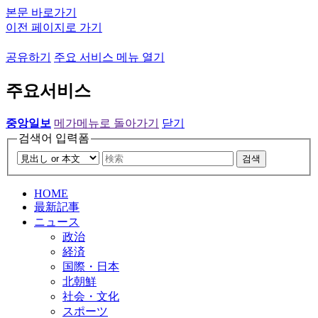
본문 바로가기
이전 페이지로 가기
공유하기
주요 서비스 메뉴 열기
주요서비스
중앙일보
메가메뉴로 돌아가기
닫기
검색어 입력폼
검색
HOME
最新記事
ニュース
政治
経済
国際・日本
北朝鮮
社会・文化
スポーツ