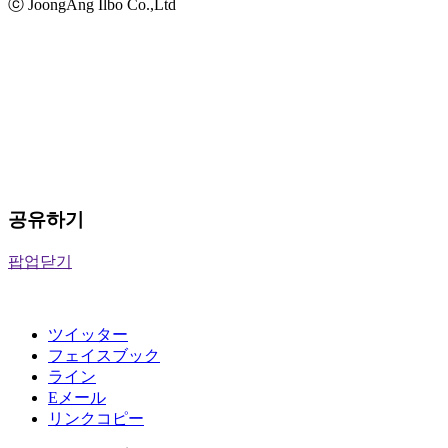
ⓒ JoongAng Ilbo Co.,Ltd
공유하기
팝업닫기
ツイッター
フェイスブック
ライン
Eメール
リンクコピー