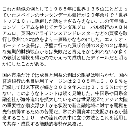
これと類似の例として１９８５年に世界１３５位にとどまっ
ていたスペインのサンタンデール銀行が２０年余りで「世界
トップ１０」に跳躍した話をせざるをえない。この何年間に
コンソーシアムを通じてオランダ系グローバル銀行のＡＢＮ
アムロ、英国のアライアンスアンドレスターなどの買収を敢
行し欧州での地位をより一層確かなものにした。エミリオ・
ボーティン会長は、序盤に行った買収合併の３分の２は単純
な短期的財務観点からは失敗だと言えるかも知れないが多く
の教訓と経験を得たのでかえって成功したディールだと明ら
かにしたことがある。
国内市場だけでは成長と利益の創出の限界は明らかだ。国内
普通銀行の名目純利子マージンは２００５年に３．０８％を
記録して以来下落が続き２００９年末には２．１５％にすぎ
ない。このようなトレンドは続く見通しだ。中国系や日系金
融会社が海外進出を拡大しているのは世界経済でアジア大陸
の重要性が順次浮び上がる状況で新金融地域に対する覇権を
先行獲得するための苦闘だ。常に外国資本に支配されるか懸
念することより、その流れの真中に立つ方法とこれを活用し
て共存・成長する能動的姿勢が急務だ。