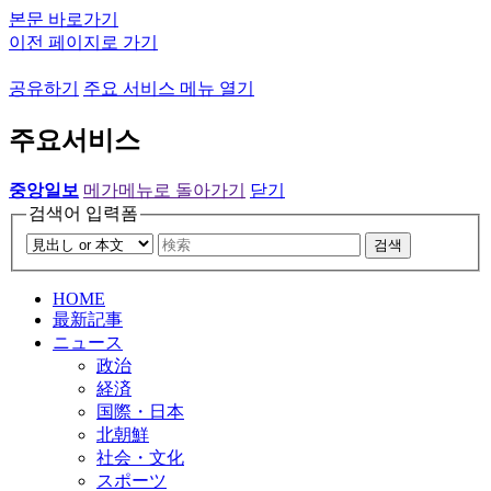
본문 바로가기
이전 페이지로 가기
공유하기
주요 서비스 메뉴 열기
주요서비스
중앙일보
메가메뉴로 돌아가기
닫기
검색어 입력폼
검색
HOME
最新記事
ニュース
政治
経済
国際・日本
北朝鮮
社会・文化
スポーツ