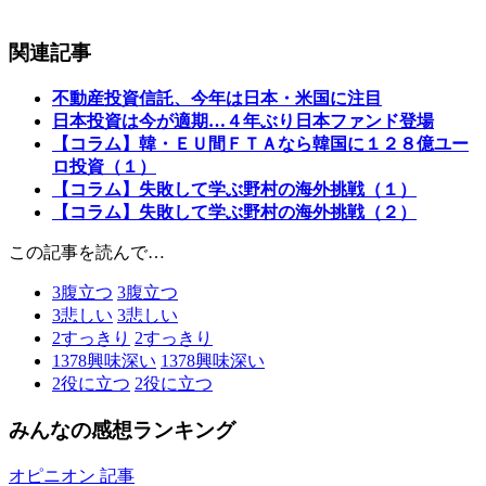
関連記事
不動産投資信託、今年は日本・米国に注目
日本投資は今が適期…４年ぶり日本ファンド登場
【コラム】韓・ＥＵ間ＦＴＡなら韓国に１２８億ユー
ロ投資（１）
【コラム】失敗して学ぶ野村の海外挑戦（１）
【コラム】失敗して学ぶ野村の海外挑戦（２）
この記事を読んで…
3
腹立つ
3
腹立つ
3
悲しい
3
悲しい
2
すっきり
2
すっきり
1378
興味深い
1378
興味深い
2
役に立つ
2
役に立つ
みんなの感想ランキング
オピニオン 記事