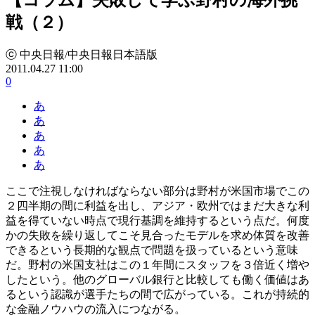
戦（２）
ⓒ 中央日報/中央日報日本語版
2011.04.27 11:00
0
あ
あ
あ
あ
あ
ここで注視しなければならない部分は野村が米国市場でこの
２四半期の間に利益を出し、アジア・欧州ではまだ大きな利
益を得ていない時点で現行基調を維持するという点だ。何度
かの失敗を繰り返してこそ見合ったモデルを求め体質を改善
できるという長期的な観点で問題を扱っているという意味
だ。野村の米国支社はこの１年間にスタッフを３倍近く増や
したという。他のグローバル銀行と比較しても働く価値はあ
るという認識が選手たちの間で広がっている。これが持続的
な金融ノウハウの流入につながる。