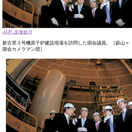
사진 크게보기
新古里３号機原子炉建設現場を訪問した国会議員。［蔚山＝
国会カメラマン団］