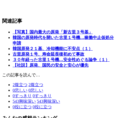
関連記事
【写真】国内最大の原発「新古里３号基」
韓国の原発時代を開いた古里１号機…稼働中止仮処分
申請
韓国原発２１基、冷却機能に不安点（１）
古里原発１号、寿命延長後初めて事故
３０年経った古里１号機…安全性めぐる論争（１）
【社説】原発、国民の安全と安心が優先
この記事を読んで…
2
腹立つ
2
腹立つ
0
悲しい
0
悲しい
0
すっきり
0
すっきり
543
興味深い
543
興味深い
0
役に立つ
0
役に立つ