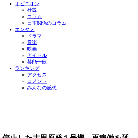
オピニオン
社説
コラム
日本関係のコラム
エンタメ
ドラマ
音楽
映画
アイドル
芸能一般
ランキング
アクセス
コメント
みんなの感想
停止した古里原発１号機、再稼働を延