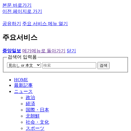
본문 바로가기
이전 페이지로 가기
공유하기
주요 서비스 메뉴 열기
주요서비스
중앙일보
메가메뉴로 돌아가기
닫기
검색어 입력폼
검색
HOME
最新記事
ニュース
政治
経済
国際・日本
北朝鮮
社会・文化
スポーツ