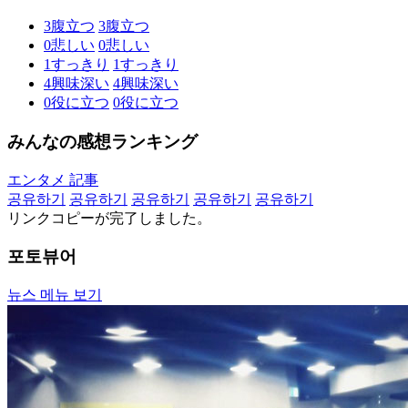
3
腹立つ
3
腹立つ
0
悲しい
0
悲しい
1
すっきり
1
すっきり
4
興味深い
4
興味深い
0
役に立つ
0
役に立つ
みんなの感想ランキング
エンタメ 記事
공유하기
공유하기
공유하기
공유하기
공유하기
リンクコピーが完了しました。
포토뷰어
뉴스 메뉴 보기