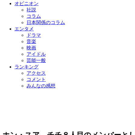
オピニオン
社説
コラム
日本関係のコラム
エンタメ
ドラマ
音楽
映画
アイドル
芸能一般
ランキング
アクセス
コメント
みんなの感想
ホン・スア、チチ８人目のメンバーと