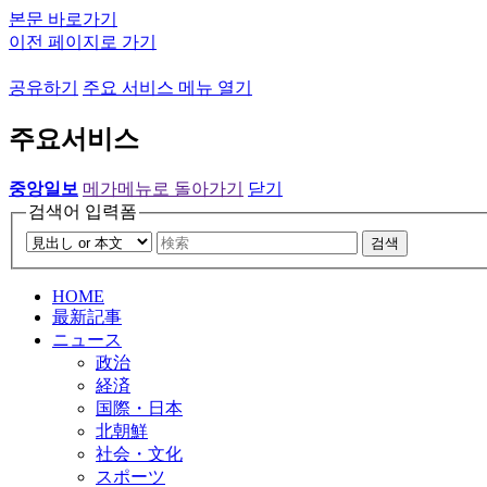
본문 바로가기
이전 페이지로 가기
공유하기
주요 서비스 메뉴 열기
주요서비스
중앙일보
메가메뉴로 돌아가기
닫기
검색어 입력폼
검색
HOME
最新記事
ニュース
政治
経済
国際・日本
北朝鮮
社会・文化
スポーツ