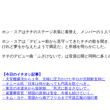
ホン・スアはチチのステージ衣装に着替え、メンバーの１人
ホン・スアは「デビュー前から見守ってきたチチの歌を聞き
けれど夢をかなえたようで満足だ」と所感を明らかにした。
チチのデビュー曲「ふざけないで」は音源公開と同時に多く
【今日のイチオシ記事】
・天安艦爆沈から１年、北核に圧力かけた中ロが北朝鮮支持に
・オニール氏「日本は何があっても円高を防ぐべき」
・東京の水道水から放射能…「乳児に飲まさないで」
・崔重卿長官「韓国の原発は安全。今後も続けていく」
・キム・ヨナ、英国から南アフリカまで平昌広報の強行軍