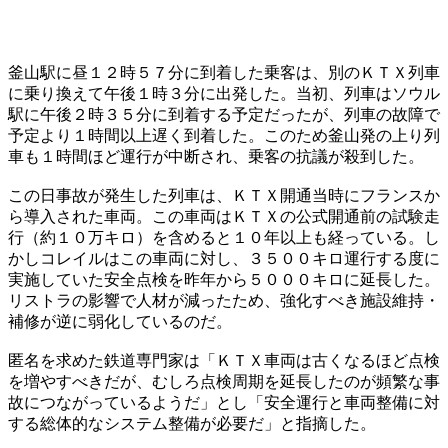
釜山駅に昼１２時５７分に到着した乗客は、別のＫＴＸ列車
に乗り換えて午後１時３分に出発した。当初、列車はソウル
駅に午後２時３５分に到着する予定だったが、列車の故障で
予定より１時間以上遅く到着した。このため釜山発の上り列
車も１時間ほど運行が中断され、乗客の抗議が殺到した。
この日事故が発生した列車は、ＫＴＸ開通当時にフランスか
ら導入された車両。この車両はＫＴＸの公式開通前の試験走
行（約１０万キロ）を含めると１０年以上も経っている。し
かしコレイルはこの車両に対し、３５００キロ運行する度に
実施していた安全点検を昨年から５０００キロに延長した。
リストラの影響で人材が減ったため、強化すべき施設維持・
補修が逆に弱化しているのだ。
匿名を求めた鉄道専門家は「ＫＴＸ車両は古くなるほど点検
を増やすべきだが、むしろ点検周期を延長したのが頻繁な事
故につながっているようだ」とし「安全運行と車両整備に対
する総体的なシステム整備が必要だ」と指摘した。