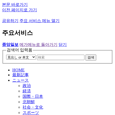
본문 바로가기
이전 페이지로 가기
공유하기
주요 서비스 메뉴 열기
주요서비스
중앙일보
메가메뉴로 돌아가기
닫기
검색어 입력폼
검색
HOME
最新記事
ニュース
政治
経済
国際・日本
北朝鮮
社会・文化
スポーツ