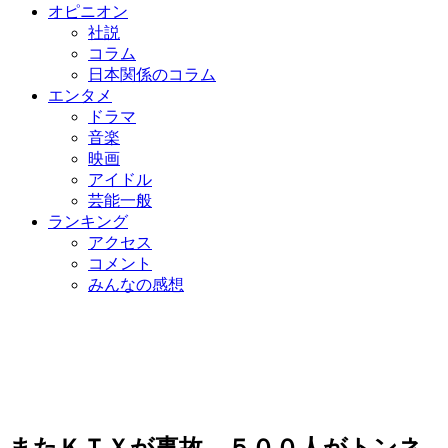
オピニオン
社説
コラム
日本関係のコラム
エンタメ
ドラマ
音楽
映画
アイドル
芸能一般
ランキング
アクセス
コメント
みんなの感想
またＫＴＸが事故…５００人がトンネ