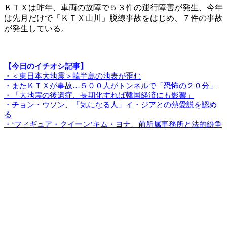
ＫＴＸは昨年、車両の故障で５３件の運行障害が発生、今年
は先月だけで「ＫＴＸ山川」脱線事故をはじめ、７件の事故
が発生している。
【今日のイチオシ記事】
・＜東日本大地震＞韓半島の地表が歪む
・またＫＴＸが事故…５００人がトンネルで「恐怖の２０分」
・「大地震の後遺症、長期化すれば韓国経済にも影響」
・チョン・ウソン、「気になる人」イ・ジアとの熱愛説を認め
る
・‘フィギュア・クイーン’キム・ヨナ、前所属事務所と法的紛争