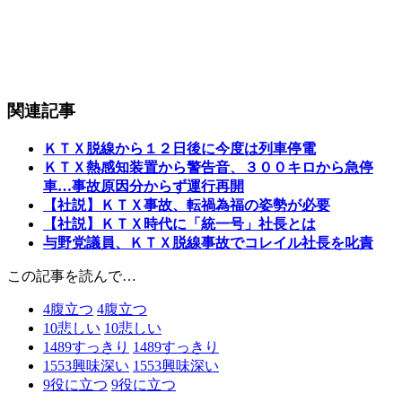
関連記事
ＫＴＸ脱線から１２日後に今度は列車停電
ＫＴＸ熱感知装置から警告音、３００キロから急停
車…事故原因分からず運行再開
【社説】ＫＴＸ事故、転禍為福の姿勢が必要
【社説】ＫＴＸ時代に「統一号」社長とは
与野党議員、ＫＴＸ脱線事故でコレイル社長を叱責
この記事を読んで…
4
腹立つ
4
腹立つ
10
悲しい
10
悲しい
1489
すっきり
1489
すっきり
1553
興味深い
1553
興味深い
9
役に立つ
9
役に立つ