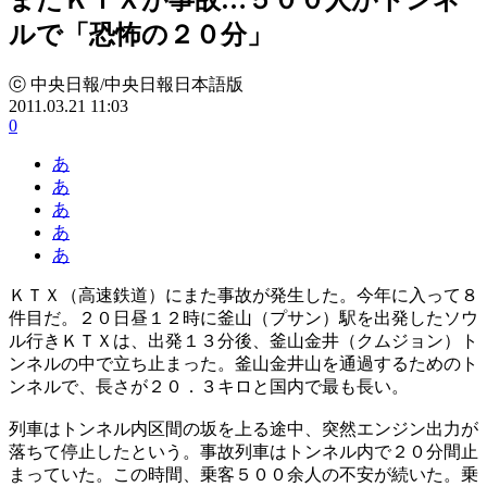
ルで「恐怖の２０分」
ⓒ 中央日報/中央日報日本語版
2011.03.21 11:03
0
あ
あ
あ
あ
あ
ＫＴＸ（高速鉄道）にまた事故が発生した。今年に入って８
件目だ。２０日昼１２時に釜山（プサン）駅を出発したソウ
ル行きＫＴＸは、出発１３分後、釜山金井（クムジョン）ト
ンネルの中で立ち止まった。釜山金井山を通過するためのト
ンネルで、長さが２０．３キロと国内で最も長い。
列車はトンネル内区間の坂を上る途中、突然エンジン出力が
落ちて停止したという。事故列車はトンネル内で２０分間止
まっていた。この時間、乗客５００余人の不安が続いた。乗