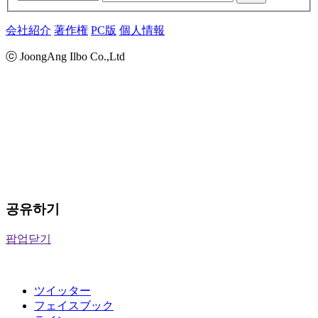
会社紹介
著作権
PC版
個人情報
ⓒ JoongAng Ilbo Co.,Ltd
공유하기
팝업닫기
ツイッター
フェイスブック