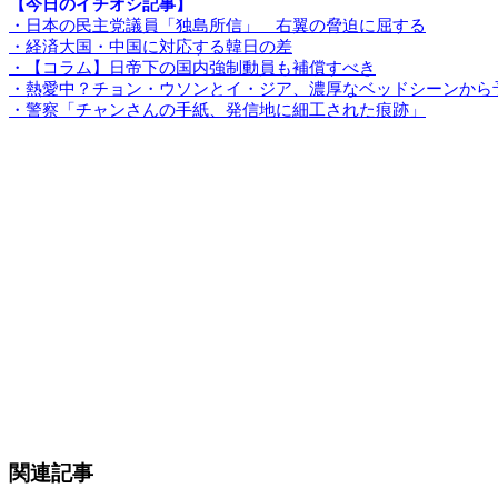
【今日のイチオシ記事】
・日本の民主党議員「独島所信」 右翼の脅迫に屈する
・経済大国・中国に対応する韓日の差
・【コラム】日帝下の国内強制動員も補償すべき
・熱愛中？チョン・ウソンとイ・ジア、濃厚なベッドシーンから
・警察「チャンさんの手紙、発信地に細工された痕跡」
関連記事