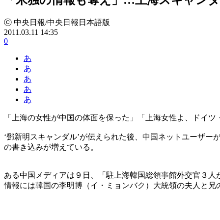
ⓒ 中央日報/中央日報日本語版
2011.03.11 14:35
0
あ
あ
あ
あ
あ
「上海の女性が中国の体面を保った」「上海女性よ、ドイツ
‘鄧新明スキャンダル’が伝えられた後、中国ネットユーザー
の書き込みが増えている。
ある中国メディアは９日、「駐上海韓国総領事館外交官３人が
情報には韓国の李明博（イ・ミョンバク）大統領の夫人と兄