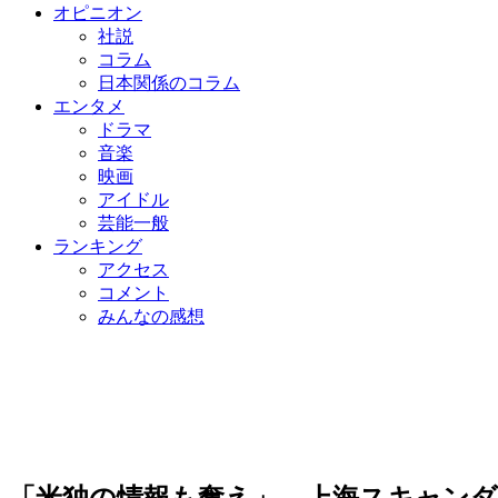
オピニオン
社説
コラム
日本関係のコラム
エンタメ
ドラマ
音楽
映画
アイドル
芸能一般
ランキング
アクセス
コメント
みんなの感想
「米独の情報も奪え」…上海スキャン