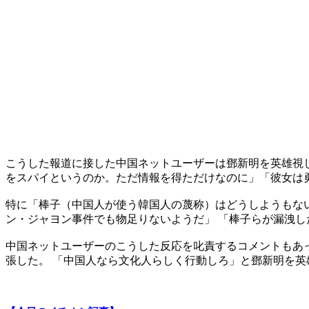
こうした報道に接した中国ネットユーザーは鄧新明を英雄視し
をスパイというのか。ただ情報を得ただけなのに」「彼女は
特に「棒子（中国人が使う韓国人の蔑称）はどうしようもな
ン・ジャヨン事件でも物足りないようだ」 「棒子らが漏洩
中国ネットユーザーのこうした反応を叱責するコメントもあ
張した。 「中国人なら文化人らしく行動しろ」と鄧新明を