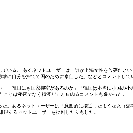
ている。 あるネットユーザーは「誰が上海女性を放蕩だとい
勇敢に自分を捨てて国のために奉仕した」などとコメントして
い」「韓国にも国家機密があるのか」「韓国は本当に小国の小さ
したことは秘密でなく精液だ」と皮肉るコメントも多かった。
った。あるネットユーザーは「意図的に接近したような女（鄧新
英雄視するネットユーザーを批判したりもした。