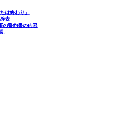
なたは終わり」
年辞表
事の誓約書の内容
張」