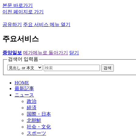
본문 바로가기
이전 페이지로 가기
공유하기
주요 서비스 메뉴 열기
주요서비스
중앙일보
메가메뉴로 돌아가기
닫기
검색어 입력폼
검색
HOME
最新記事
ニュース
政治
経済
国際・日本
北朝鮮
社会・文化
スポーツ