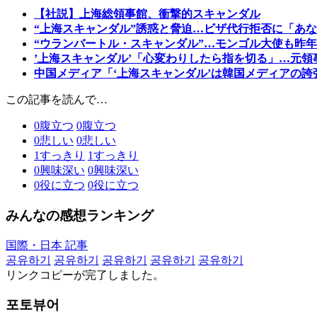
【社説】上海総領事館、衝撃的スキャンダル
“上海スキャンダル”誘惑と脅迫…ビザ代行拒否に「あ
“ウランバートル・スキャンダル”…モンゴル大使も昨
’上海スキャンダル’「心変わりしたら指を切る」…元領
中国メディア「‘上海スキャンダル’は韓国メディアの誇
この記事を読んで…
0
腹立つ
0
腹立つ
0
悲しい
0
悲しい
1
すっきり
1
すっきり
0
興味深い
0
興味深い
0
役に立つ
0
役に立つ
みんなの感想ランキング
国際・日本 記事
공유하기
공유하기
공유하기
공유하기
공유하기
リンクコピーが完了しました。
포토뷰어