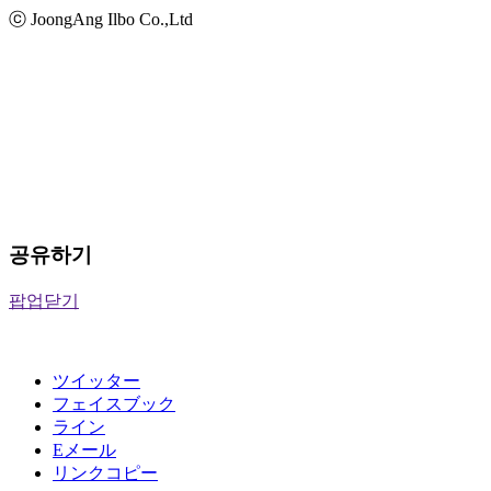
ⓒ JoongAng Ilbo Co.,Ltd
공유하기
팝업닫기
ツイッター
フェイスブック
ライン
Eメール
リンクコピー