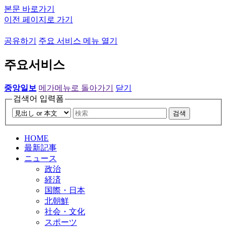
본문 바로가기
이전 페이지로 가기
공유하기
주요 서비스 메뉴 열기
주요서비스
중앙일보
메가메뉴로 돌아가기
닫기
검색어 입력폼
검색
HOME
最新記事
ニュース
政治
経済
国際・日本
北朝鮮
社会・文化
スポーツ