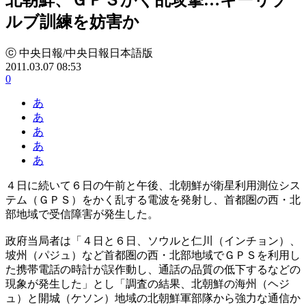
ルブ訓練を妨害か
ⓒ 中央日報/中央日報日本語版
2011.03.07 08:53
0
あ
あ
あ
あ
あ
４日に続いて６日の午前と午後、北朝鮮が衛星利用測位シス
テム（ＧＰＳ）をかく乱する電波を発射し、首都圏の西・北
部地域で受信障害が発生した。
政府当局者は「４日と６日、ソウルと仁川（インチョン）、
坡州（パジュ）など首都圏の西・北部地域でＧＰＳを利用し
た携帯電話の時計が誤作動し、通話の品質の低下するなどの
現象が発生した」とし「調査の結果、北朝鮮の海州（ヘジ
ュ）と開城（ケソン）地域の北朝鮮軍部隊から強力な通信か