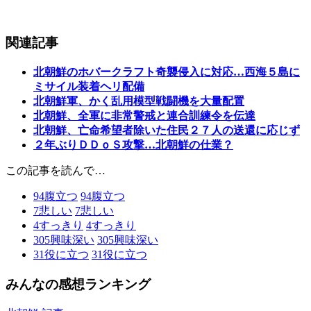
関連記事
北朝鮮のホバークラフト奇襲侵入に対応…西海５島に
ミサイル装着ヘリ配備
北朝鮮軍、かく乱用模型戦闘機を大量配置
北朝鮮、全軍に非常警戒と連合訓練令を伝達
北朝鮮、亡命希望者除いた住民２７人の送還に応じず
２年ぶりＤＤｏＳ攻撃…北朝鮮の仕業？
この記事を読んで…
94
腹立つ
94
腹立つ
7
悲しい
7
悲しい
4
すっきり
4
すっきり
305
興味深い
305
興味深い
31
役に立つ
31
役に立つ
みんなの感想ランキング