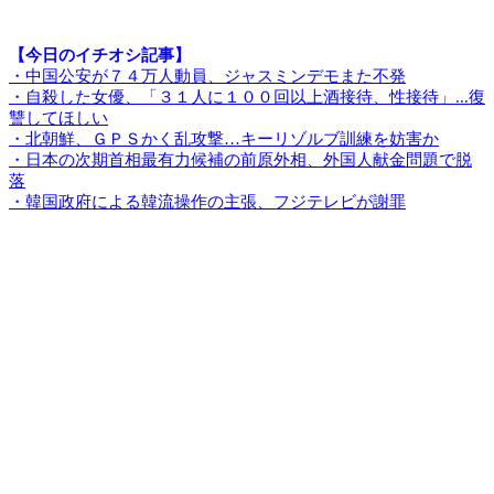
【今日のイチオシ記事】
・中国公安が７４万人動員、ジャスミンデモまた不発
・自殺した女優、「３１人に１００回以上酒接待、性接待」...復
讐してほしい
・北朝鮮、ＧＰＳかく乱攻撃…キーリゾルブ訓練を妨害か
・日本の次期首相最有力候補の前原外相、外国人献金問題で脱
落
・韓国政府による韓流操作の主張、フジテレビが謝罪