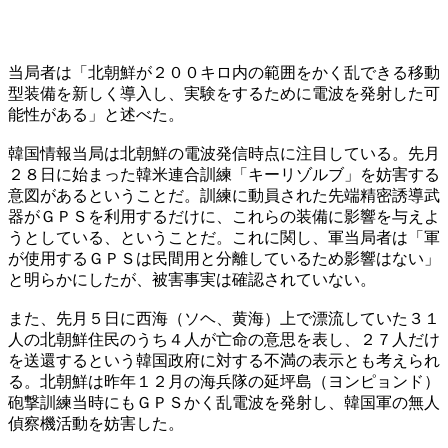
当局者は「北朝鮮が２００キロ内の範囲をかく乱できる移動
型装備を新しく導入し、実験をするために電波を発射した可
能性がある」と述べた。
韓国情報当局は北朝鮮の電波発信時点に注目している。先月
２８日に始まった韓米連合訓練「キーリゾルブ」を妨害する
意図があるということだ。訓練に動員された先端精密誘導武
器がＧＰＳを利用するだけに、これらの装備に影響を与えよ
うとしている、ということだ。これに関し、軍当局者は「軍
が使用するＧＰＳは民間用と分離しているため影響はない」
と明らかにしたが、被害事実は確認されていない。
また、先月５日に西海（ソヘ、黄海）上で漂流していた３１
人の北朝鮮住民のうち４人が亡命の意思を表し、２７人だけ
を送還するという韓国政府に対する不満の表示とも考えられ
る。北朝鮮は昨年１２月の海兵隊の延坪島（ヨンピョンド）
砲撃訓練当時にもＧＰＳかく乱電波を発射し、韓国軍の無人
偵察機活動を妨害した。