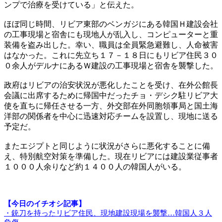
ンプで治療を受けている」と伝えた。
ほぼ同じ時間、リビア東部のベンガジにある韓国Ｈ建設会社
の工事現場と宿舎にも現地人が乱入し、コンピューターと重
装備を盗み出した。幸い、職員は全員緊急避難し、人命被害
はなかった。これに先立ち１７－１８日にもリビア住民３０
０余人がデルナにあるＷ建設の工事現場と宿舎を襲撃した。
政府はリビアの治安状況が悪化したことを受け、在外公館長
会議に出席するために帰国中だったチョ・デシク駐リビア大
使を直ちに帰任させる一方、外交部在外同胞領事局と国土海
洋部の関係者を中心に迅速対応チームを設置し、現地に送る
予定だ。
またエジプトと同じように状況がさらに悪化することに備
え、特別航空対策を準備した。現在リビアには建設業従事者
１０００人余りなど約１４００人の韓国人がいる。
【今日のイチオシ記事】
・銃刀を持ったリビア住民、現地建設現場を襲撃…韓国人３人