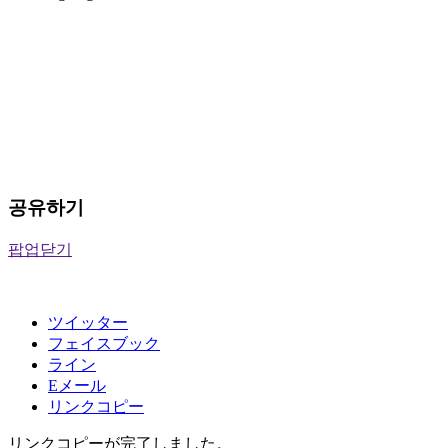
공유하기
팝업닫기
ツイッター
フェイスブック
ライン
Eメール
リンクコピー
リンクコピーが完了しました。