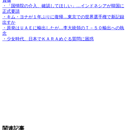
負傷
・「国情院の介入、確認してほしい」…インドネシアが韓国に
正式要請
・キム・ヨナが１年ぶりに復帰…東京での世界選手権で新記録
出すか
・原発はＵＡＥに輸出したが…李大統領のＴ－５０輸出への執
念
・少女時代、日本でＫＡＲＡめぐる質問に困惑
関連記事