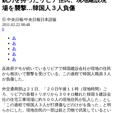
場を襲撃…韓国人３人負傷
ⓒ 中央日報/中央日報日本語版
2011.02.22 08:48
0
あ
あ
あ
あ
あ
反政府デモが続いているリビアで韓国建設会社が現地の住民
から相次いで襲撃を受けている。この過程で韓国人職員３人
が負傷した。
外交通商部は２１日、「２０日午後１１時（現地時間）ご
ろ、リビアの首都トリポリから３０キロ離れた韓国Ｓ建設会
社の住宅工事現場に約５００人の現地住民が乱入した」とし
「この過程で韓国人３人が打撲傷などのけがを負った」と明
らかにした。現地住民の一部は銃と刃物で武装しているとい