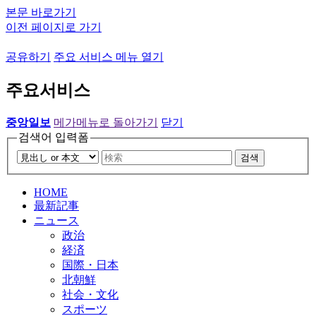
본문 바로가기
이전 페이지로 가기
공유하기
주요 서비스 메뉴 열기
주요서비스
중앙일보
메가메뉴로 돌아가기
닫기
검색어 입력폼
검색
HOME
最新記事
ニュース
政治
経済
国際・日本
北朝鮮
社会・文化
スポーツ