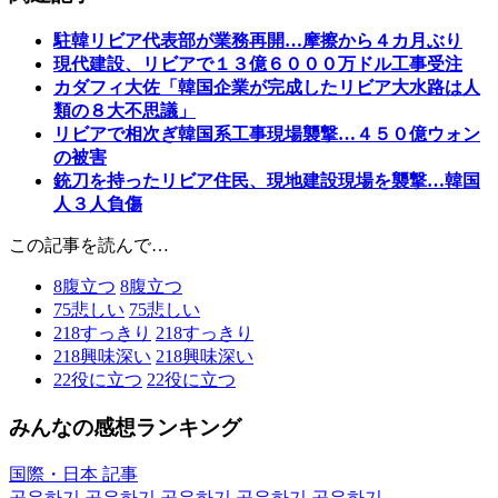
駐韓リビア代表部が業務再開…摩擦から４カ月ぶり
現代建設、リビアで１３億６０００万ドル工事受注
カダフィ大佐「韓国企業が完成したリビア大水路は人
類の８大不思議」
リビアで相次ぎ韓国系工事現場襲撃…４５０億ウォン
の被害
銃刀を持ったリビア住民、現地建設現場を襲撃…韓国
人３人負傷
この記事を読んで…
8
腹立つ
8
腹立つ
75
悲しい
75
悲しい
218
すっきり
218
すっきり
218
興味深い
218
興味深い
22
役に立つ
22
役に立つ
みんなの感想ランキング
国際・日本 記事
공유하기
공유하기
공유하기
공유하기
공유하기