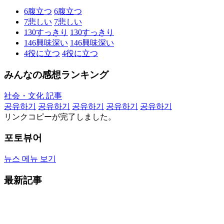
6
腹立つ
6
腹立つ
7
悲しい
7
悲しい
130
すっきり
130
すっきり
146
興味深い
146
興味深い
4
役に立つ
4
役に立つ
みんなの感想ランキング
社会・文化 記事
공유하기
공유하기
공유하기
공유하기
공유하기
リンクコピーが完了しました。
포토뷰어
뉴스 메뉴 보기
最新記事