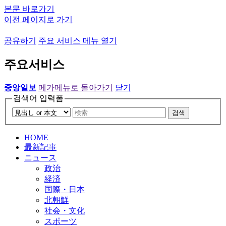
본문 바로가기
이전 페이지로 가기
공유하기
주요 서비스 메뉴 열기
주요서비스
중앙일보
메가메뉴로 돌아가기
닫기
검색어 입력폼
검색
HOME
最新記事
ニュース
政治
経済
国際・日本
北朝鮮
社会・文化
スポーツ