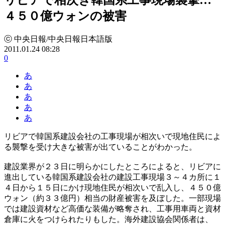
４５０億ウォンの被害
ⓒ 中央日報/中央日報日本語版
2011.01.24 08:28
0
あ
あ
あ
あ
あ
リビアで韓国系建設会社の工事現場が相次いで現地住民によ
る襲撃を受け大きな被害が出ていることがわかった。
建設業界が２３日に明らかにしたところによると、リビアに
進出している韓国系建設会社の建設工事現場３～４カ所に１
４日から１５日にかけ現地住民が相次いで乱入し、４５０億
ウォン（約３３億円）相当の財産被害を及ぼした。一部現場
では建設資材など高価な装備が略奪され、工事用車両と資材
倉庫に火をつけられたりもした。海外建設協会関係者は、