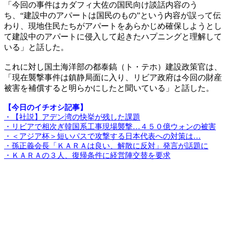
「今回の事件はカダフィ大佐の国民向け談話内容のう
ち、“建設中のアパートは国民のもの”という内容が誤って伝
わり、現地住民たちがアパートをあらかじめ確保しようとし
て建設中のアパートに侵入して起きたハプニングと理解して
いる」と話した。
これに対し国土海洋部の都泰鎬（ト・テホ）建設政策官は、
「現在襲撃事件は鎮静局面に入り、リビア政府は今回の財産
被害を補償すると明らかにしたと聞いている」と話した。
【今日のイチオシ記事】
・【社説】アデン湾の快挙が残した課題
・リビアで相次ぎ韓国系工事現場襲撃…４５０億ウォンの被害
・＜アジア杯＞短いパスで攻撃する日本代表への対策は…
・孫正義会長「ＫＡＲＡは良い、解散に反対」発言が話題に
・ＫＡＲＡの３人、復帰条件に経営陣交替を要求