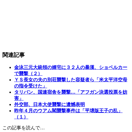
関連記事
金泳三元大統領の婿宅に３２人の暴漢、ショベルカー
で襲撃（２）
ＹＳ長女の夫の別荘襲撃した容疑者ら「米太平洋空母
の指令受けた」
タリバン、国連宿舎を襲撃…「アフガン決選投票を妨
害」
外交部、日本大使襲撃に遺憾表明
昨年４月のウアム閣襲撃事件は「平壌版王子の乱」
（１）
この記事を読んで…