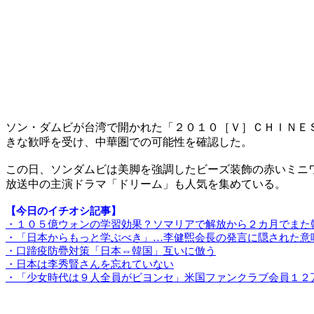
ソン・ダムビが台湾で開かれた「２０１０［Ｖ］ＣＨＩＮＥ
きな歓呼を受け、中華圏での可能性を確認した。
この日、ソンダムビは美脚を強調したビーズ装飾の赤いミニ
放送中の主演ドラマ「ドリーム」も人気を集めている。
【今日のイチオシ記事】
・１０５億ウォンの学習効果？ソマリアで解放から２カ月でまた
・「日本からもっと学ぶべき」…李健煕会長の発言に隠された意
・口蹄疫防疉対策「日本⇔韓国」互いに倣う
・日本は李秀賢さんを忘れていない
・「少女時代は９人全員がビヨンセ」米国ファンクラブ会員１２