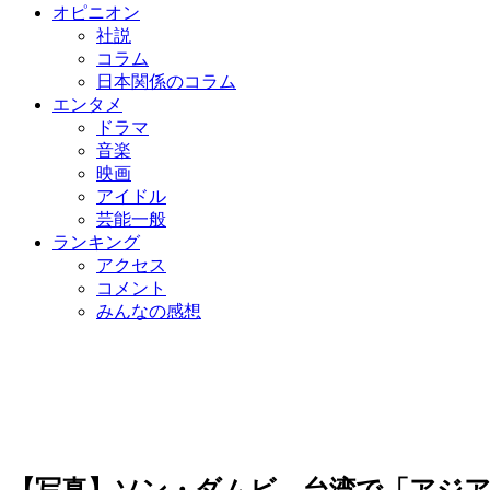
オピニオン
社説
コラム
日本関係のコラム
エンタメ
ドラマ
音楽
映画
アイドル
芸能一般
ランキング
アクセス
コメント
みんなの感想
【写真】ソン・ダムビ、台湾で「アジ