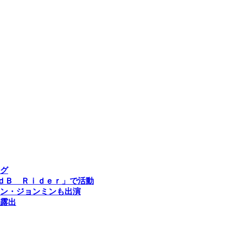
グ
「ｄＢ Ｒｉｄｅｒ」で活動
ン・ジョンミンも出演
露出