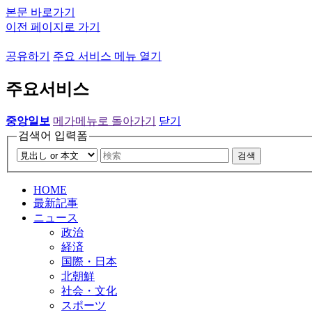
본문 바로가기
이전 페이지로 가기
공유하기
주요 서비스 메뉴 열기
주요서비스
중앙일보
메가메뉴로 돌아가기
닫기
검색어 입력폼
검색
HOME
最新記事
ニュース
政治
経済
国際・日本
北朝鮮
社会・文化
スポーツ