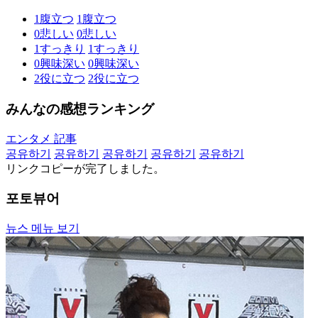
1
腹立つ
1
腹立つ
0
悲しい
0
悲しい
1
すっきり
1
すっきり
0
興味深い
0
興味深い
2
役に立つ
2
役に立つ
みんなの感想ランキング
エンタメ 記事
공유하기
공유하기
공유하기
공유하기
공유하기
リンクコピーが完了しました。
포토뷰어
뉴스 메뉴 보기