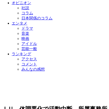
オピニオン
社説
コラム
日本関係のコラム
エンタメ
ドラマ
音楽
映画
アイドル
芸能一般
ランキング
アクセス
コメント
みんなの感想
ＩＵ、体調悪化で活動中断…所属事務所