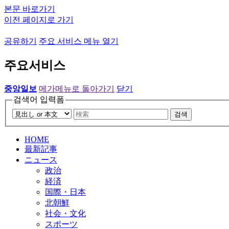
본문 바로가기
이전 페이지로 가기
공유하기
주요 서비스 메뉴 열기
주요서비스
중앙일보
메가메뉴로 돌아가기
닫기
검색어 입력폼
검색
HOME
最新記事
ニュース
政治
経済
国際・日本
北朝鮮
社会・文化
スポーツ