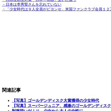
・日本は李秀賢さんを忘れていない
・「少女時代は９人全員がビヨンセ」米国ファンクラブ会員１２
関連記事
【写真】ゴールデンディスク大賞獲得の少女時代
【写真】スーパージュニア、感激のゴールデンディスク
制服脱いだＩＵ、少女から大人の女性に