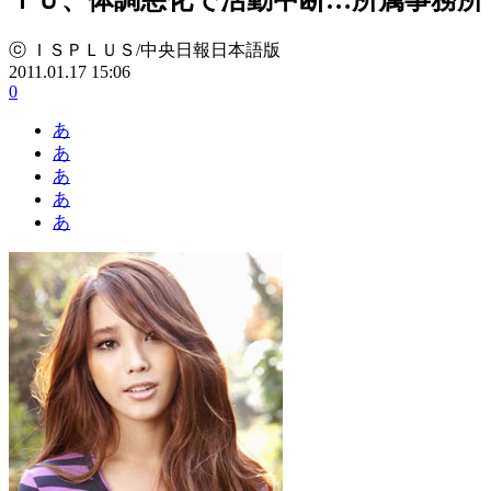
ⓒ ＩＳＰＬＵＳ/中央日報日本語版
2011.01.17 15:06
0
あ
あ
あ
あ
あ