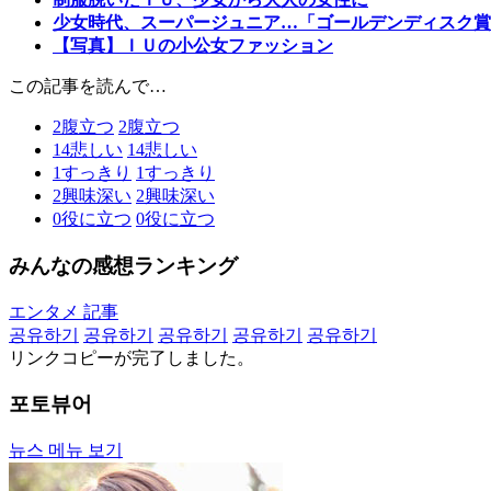
少女時代、スーパージュニア…「ゴールデンディスク賞
【写真】ＩＵの小公女ファッション
この記事を読んで…
2
腹立つ
2
腹立つ
14
悲しい
14
悲しい
1
すっきり
1
すっきり
2
興味深い
2
興味深い
0
役に立つ
0
役に立つ
みんなの感想ランキング
エンタメ 記事
공유하기
공유하기
공유하기
공유하기
공유하기
リンクコピーが完了しました。
포토뷰어
뉴스 메뉴 보기