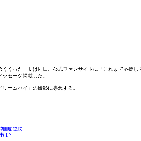
めくくったＩＵは同日、公式ファンサイトに「これまで応援し
メッセージ掲載した。
ドリームハイ」の撮影に専念する。
韓国船拉致
味は？