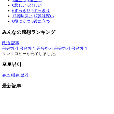
0
悲しい
0
悲しい
6
すっきり
6
すっきり
17
興味深い
17
興味深い
0
役に立つ
0
役に立つ
みんなの感想ランキング
政治 記事
공유하기
공유하기
공유하기
공유하기
공유하기
リンクコピーが完了しました。
포토뷰어
뉴스 메뉴 보기
最新記事