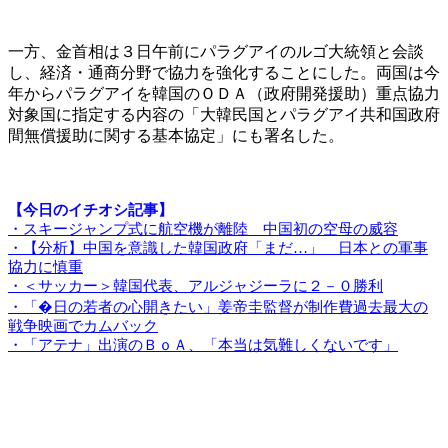
一方、金首相は３日午前にパラグアイのルゴ大統領と会談
し、経済・通商分野で協力を強化することにした。両国は今
年からパラグアイを韓国のＯＤＡ（政府開発援助）重点協力
対象国に指定する内容の「大韓民国とパラグアイ共和国政府
間無償援助に関する基本協定」にも署名した。
【今日のイチオシ記事】
・スキージャンプ式に航空機が離陸 中国初の空母の威容
・【分析】中国を意識した韓国政府「まだ…」 日本との軍事
協力に慎重
・＜サッカー＞韓国代表、アルジャジーラに２－０勝利
・「�日の若者の心開きたい」姜帝圭監督が制作費過去最大の
戦争映画でカムバック
・「アテナ」出演のＢｏＡ、「本当は気難しくないです」