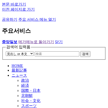
본문 바로가기
이전 페이지로 가기
공유하기
주요 서비스 메뉴 열기
주요서비스
중앙일보
메가메뉴로 돌아가기
닫기
검색어 입력폼
검색
HOME
最新記事
ニュース
政治
経済
国際・日本
北朝鮮
社会・文化
スポーツ