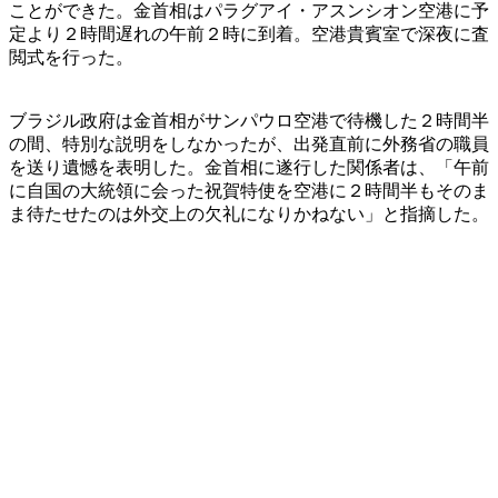
ことができた。金首相はパラグアイ・アスンシオン空港に予
定より２時間遅れの午前２時に到着。空港貴賓室で深夜に査
閲式を行った。
ブラジル政府は金首相がサンパウロ空港で待機した２時間半
の間、特別な説明をしなかったが、出発直前に外務省の職員
を送り遺憾を表明した。金首相に遂行した関係者は、「午前
に自国の大統領に会った祝賀特使を空港に２時間半もそのま
ま待たせたのは外交上の欠礼になりかねない」と指摘した。