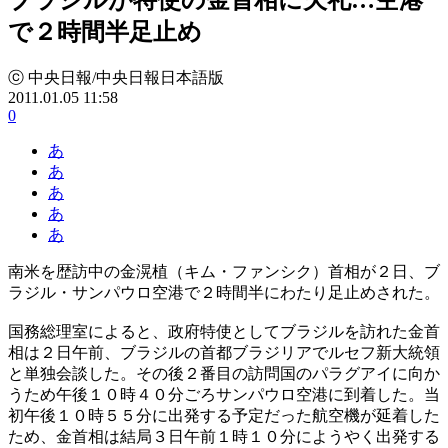
で２時間半足止め
ⓒ 中央日報/中央日報日本語版
2011.01.05 11:58
0
あ
あ
あ
あ
あ
南米を歴訪中の金滉植（キム・ファンシク）首相が２日、ブ
ラジル・サンパウロ空港で２時間半にわたり足止めされた。
国務総理室によると、政府特使としてブラジルを訪れた金首
相は２日午前、ブラジルの首都ブラジリアでルセフ新大統領
と単独会談した。その後２番目の訪問国のパラグアイに向か
うため午後１０時４０分ごろサンパウロ空港に到着した。当
初午後１０時５５分に出発する予定だった航空機が延着した
ため、金首相は結局３日午前１時１０分にようやく出発する