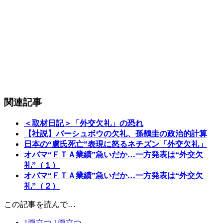
関連記事
＜取材日記＞「外交欠礼」の恐れ
【社説】バーシュボウの欠礼、孫鶴圭の政治的計算
日本の“盧氏死亡”表現に怒るネチズン「外交欠礼」
オバマ“ＦＴＡ業績”急いだか…一方発表は“外交欠
礼”（１）
オバマ“ＦＴＡ業績”急いだか…一方発表は“外交欠
礼”（２）
この記事を読んで…
1
腹立つ
1
腹立つ