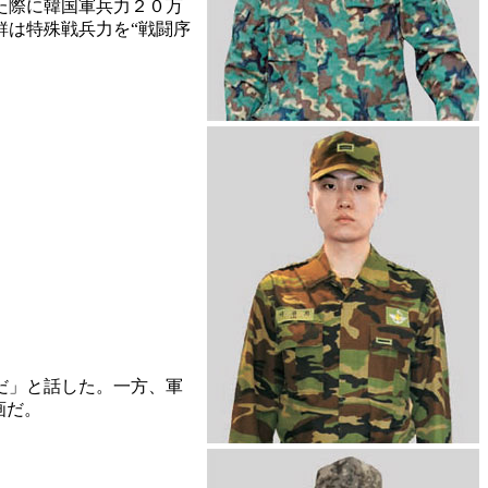
た際に韓国軍兵力２０万
鮮は特殊戦兵力を“戦闘序
だ」と話した。一方、軍
画だ。