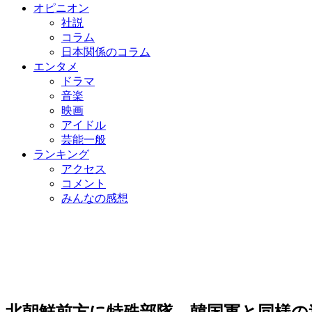
オピニオン
社説
コラム
日本関係のコラム
エンタメ
ドラマ
音楽
映画
アイドル
芸能一般
ランキング
アクセス
コメント
みんなの感想
北朝鮮前方に特殊部隊…韓国軍と同様の