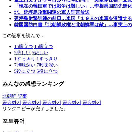
「現在の韓国軍では戦争は難しい」…李相禹国防先進化
北、延坪島攻撃関連の軍人証言放送
延坪島射撃訓練の前日…米国「１９人の米軍を派遣する
韓国国防白書「北朝鮮政権と北朝鮮軍は敵」…事実上の
この記事を読んで…
15
腹立つ
15
腹立つ
5
悲しい
5
悲しい
1
すっきり
1
すっきり
7
興味深い
7
興味深い
5
役に立つ
5
役に立つ
みんなの感想ランキング
北朝鮮 記事
공유하기
공유하기
공유하기
공유하기
공유하기
リンクコピーが完了しました。
포토뷰어