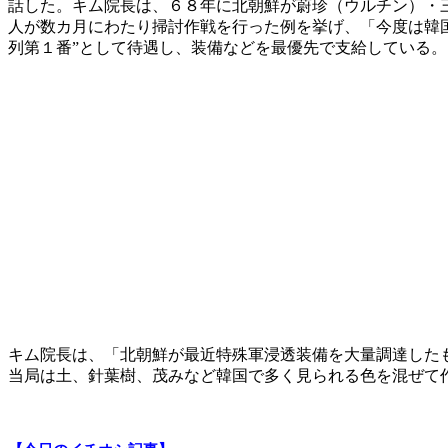
話した。キム院長は、６８年に北朝鮮が蔚珍（ウルチン）・
人が数カ月にわたり掃討作戦を行った例を挙げ、「今度は韓
列第１番”として待遇し、装備などを最優先で支給している。
キム院長は、「北朝鮮が最近特殊軍浸透装備を大量調達した
当局は土、針葉樹、茂みなど韓国で多く見られる色を混ぜて作