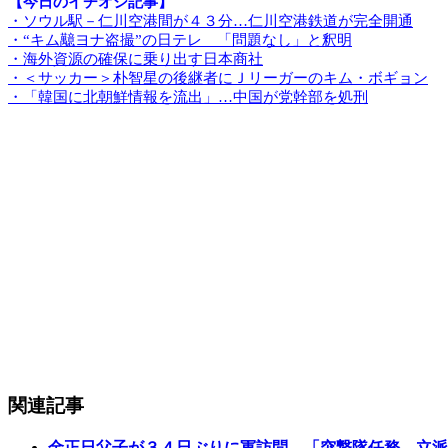
【今日のイチオシ記事】
・ソウル駅－仁川空港間が４３分…仁川空港鉄道が完全開通
・“キム䖁ヨナ盗撮”の日テレ 「問題なし」と釈明
・海外資源の確保に乗り出す日本商社
・＜サッカー＞朴智星の後継者にＪリーガーのキム・ボギョン
・「韓国に北朝鮮情報を流出」…中国が党幹部を処刑
関連記事
金正日父子が３４日ぶりに軍訪問…「突撃隊任務、立派