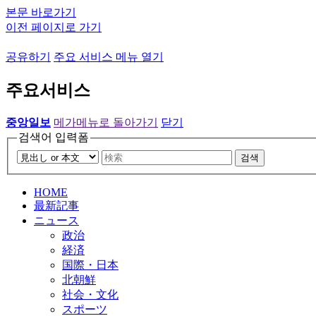
본문 바로가기
이전 페이지로 가기
공유하기
주요 서비스 메뉴 열기
주요서비스
중앙일보
메가메뉴로 돌아가기
닫기
검색어 입력폼
검색
HOME
最新記事
ニュース
政治
経済
国際・日本
北朝鮮
社会・文化
スポーツ