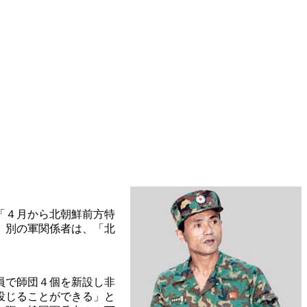
「４月から北朝鮮前方特
。別の軍関係者は、「北
員で師団４個を新設し非
投じることができる」と