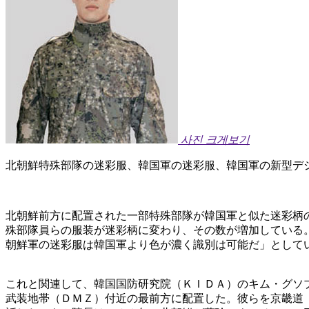
사진 크게보기
北朝鮮特殊部隊の迷彩服、韓国軍の迷彩服、韓国軍の新型デ
北朝鮮前方に配置された一部特殊部隊が韓国軍と似た迷彩柄
殊部隊員らの服装が迷彩柄に変わり、その数が増加している
朝鮮軍の迷彩服は韓国軍より色が濃く識別は可能だ」として
これと関連して、韓国国防研究院（ＫＩＤＡ）のキム・グソ
武装地帯（ＤＭＺ）付近の最前方に配置した。彼らを京畿道