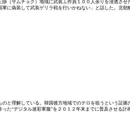
三陟（サムチョク）地域に武装工作員１００人余りを浸透させ
国軍に偽装して武装ゲリラ戦を行いかねない」と話した。北朝
ものと理解している。韓国後方地域でのテロを狙うという証拠
った“デジタル迷彩軍服”を２０１２年末までに普及させる計