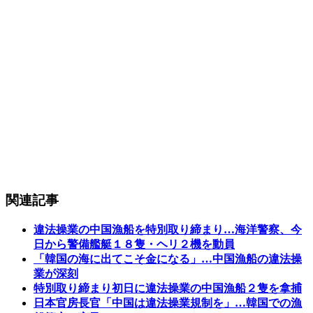
関連記事
違法操業の中国漁船を特別取り締まり…海洋警察、今
日から警備艦艇１８隻・ヘリ２機を動員
「韓国の海に出てこそ金になる」…中国漁船の違法操
業が深刻
特別取り締まり初日に違法操業の中国漁船２隻を拿捕
日本官房長官「中国は違法操業規制を」…韓国での漁