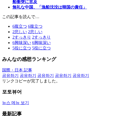
船衝突に言及
無礼な中国、「漁船沈没は韓国の責任」
この記事を読んで…
6
腹立つ
6
腹立つ
2
悲しい
2
悲しい
2
すっきり
2
すっきり
6
興味深い
6
興味深い
5
役に立つ
5
役に立つ
みんなの感想ランキング
国際・日本 記事
공유하기
공유하기
공유하기
공유하기
공유하기
リンクコピーが完了しました。
포토뷰어
뉴스 메뉴 보기
最新記事