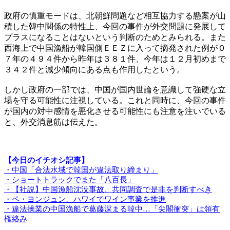
政府の慎重モードは、北朝鮮問題など相互協力する懸案が山
積した韓中関係の特性上、今回の事件が外交問題に発展して
プラスになることはないという判断のためとみられる。また
西海上で中国漁船が韓国側ＥＥＺに入って摘発された例が０
７年の４９４件から昨年は３８１件、今年は１２月初めまで
３４２件と減少傾向にある点も作用したという。
しかし政府の一部では、中国が国内世論を意識して強硬な立
場を守る可能性に注視している。これと同時に、今回の事件
が国内の対中感情を悪化させる可能性にも注意を注いでいる
と、外交消息筋は伝えた。
【今日のイチオシ記事】
・中国「合法水域で韓国が違法取り締まり」
・ショートトラックでまた「八百長」
・【社説】中国漁船沈没事故、共同調査で是非を判断すべき
・ペ・ヨンジュン、ハワイでワイン事業を推進
・違法操業の中国漁船で葛藤深まる韓中…「尖閣衝突」は領有
権絡み