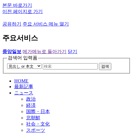
본문 바로가기
이전 페이지로 가기
공유하기
주요 서비스 메뉴 열기
주요서비스
중앙일보
메가메뉴로 돌아가기
닫기
검색어 입력폼
검색
HOME
最新記事
ニュース
政治
経済
国際・日本
北朝鮮
社会・文化
スポーツ