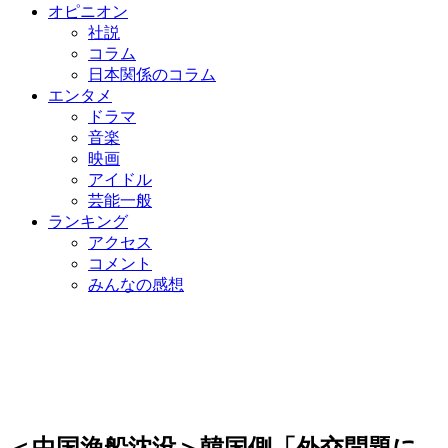
オピニオン
社説
コラム
日本関係のコラム
エンタメ
ドラマ
音楽
映画
アイドル
芸能一般
ランキング
アクセス
コメント
みんなの感想
＜中国漁船沈没＞韓国側「外交問題に