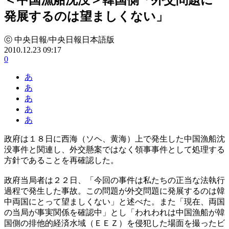
発展するのは望ましくない」
ⓒ 中央日報/中央日報日本語版
2010.12.23 09:17
0
あ
あ
あ
あ
あ
政府は１８日に西海（ソヘ、黄海）上で発生した中国漁船沈
没事件と関連し、外交懸案ではなく領事事件として処理する
方針であることを再確認した。
政府当局者は２２日、「今回の事件は私たちの正当な法執行
過程で発生した事故。この問題が外交問題に発展するのは韓
中両国にとって望ましくない」と述べた。また「現在、両国
の当局が事実関係を確認中」とし「われわれは中国漁船が韓
国側の排他的経済水域（ＥＥＺ）を侵犯した場面を撮ったビ