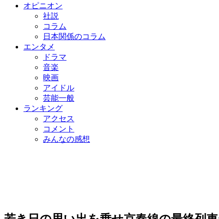
オピニオン
社説
コラム
日本関係のコラム
エンタメ
ドラマ
音楽
映画
アイドル
芸能一般
ランキング
アクセス
コメント
みんなの感想
若き日の思い出を乗せ京春線の最終列車