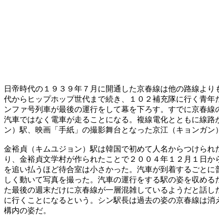
日帝時代の１９３９年７月に開通した京春線は他の路線より
代からヒップホップ世代まで続き、１０２補充隊に行く青年
ンファ号列車が最後の運行をして幕を下ろす。すでに京春線
汽車ではなく電車が走ることになる。複線電化とともに線路
ン）駅、映画「手紙」の撮影舞台となった京江（キョンガン
金裕貞（キムユジョン）駅は韓国で初めて人名からつけられ
り、金裕貞文学村が作られたことで２００４年１２月１日か
を追い払うほど待合室は小さかった。汽車が到着するごとに
しく動いて写真を撮った。汽車の運行をする駅の姿を収める
た最後の週末だけに京春線が一層混雑しているようだと話し
に行くことになるという。シン駅長は過去の姿の京春線は消
構内の姿だ。