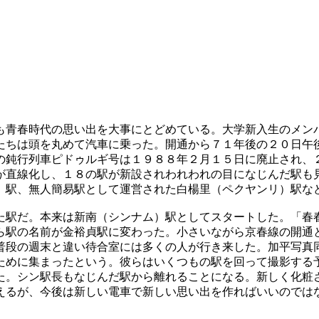
も青春時代の思い出を大事にとどめている。大学新入生のメン
たちは頭を丸めて汽車に乗った。開通から７１年後の２０日午
の鈍行列車ピドゥルギ号は１９８８年２月１５日に廃止され、
が直線化し、１８の駅が新設されわれわれの目になじんだ駅も
）駅、無人簡易駅として運営された白楊里（ペクヤンリ）駅な
た駅だ。本来は新南（シンナム）駅としてスタートした。「春
ら駅の名前が金裕貞駅に変わった。小さいながら京春線の開通
普段の週末と違い待合室には多くの人が行き来した。加平写真
ために集まったという。彼らはいくつもの駅を回って撮影する
た。シン駅長もなじんだ駅から離れることになる。新しく化粧
えるが、今後は新しい電車で新しい思い出を作ればいいのでは