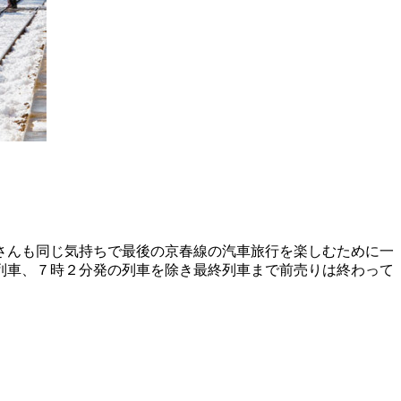
さんも同じ気持ちで最後の京春線の汽車旅行を楽しむために一
列車、７時２分発の列車を除き最終列車まで前売りは終わって
。