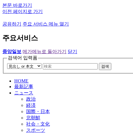
본문 바로가기
이전 페이지로 가기
공유하기
주요 서비스 메뉴 열기
주요서비스
중앙일보
메가메뉴로 돌아가기
닫기
검색어 입력폼
검색
HOME
最新記事
ニュース
政治
経済
国際・日本
北朝鮮
社会・文化
スポーツ