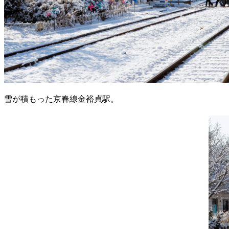
雪が積もった京春線金裕貞駅。