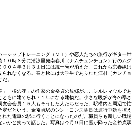
バーシップトレーニング（ＭＴ）や恋人たちの旅行がギター世
後１０時３分に清涼里発南春川（ナムチュンチョン）行のムグ
２００４年３月３１日には統一号が消えた。これから京春線は
見られなくなる。春と秋には大学生であふれた江村（カンチョ
どだ。
春」「椿の花」の作家の金裕貞の故郷がここシルレマウルであ
とともに建てられ７１年になる建物だ。小さな暖炉が冬の寒さ
同友会会員１５人もそうした人たちだった。駅構内と周辺で忙
予定だという。金裕貞駅のシン・ヨンス駅長は運行中断を控え
された電車の駅に行くことになったのだ。職員らも新しい職場
ないかと笑って話した。写真は今月９日に雪が降った金裕貞駅