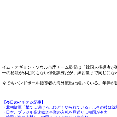
イム・オギョン・ソウル市庁チーム監督は「韓国人指導者が
一の秘法が休む間もない強化訓練だが、練習量まで同じにな
今でもハンドボール指導者の海外流出は続いている。年俸が
【今日のイチオシ記事】
・北朝鮮軍「撃て…避けろ…ひどくやられている」…その後は沈
・日本、ブラジル高速鉄道事業の入札を見送り…韓国が有力