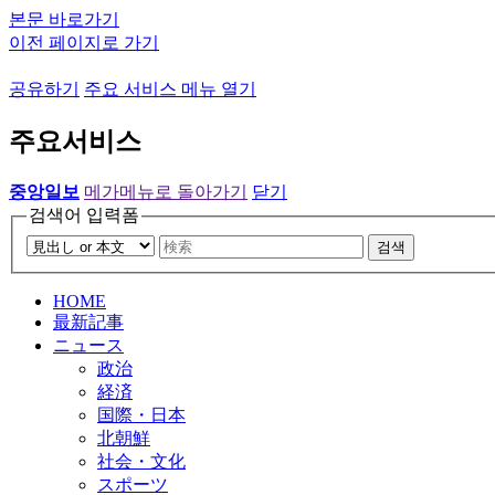
본문 바로가기
이전 페이지로 가기
공유하기
주요 서비스 메뉴 열기
주요서비스
중앙일보
메가메뉴로 돌아가기
닫기
검색어 입력폼
검색
HOME
最新記事
ニュース
政治
経済
国際・日本
北朝鮮
社会・文化
スポーツ