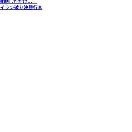
「激励しただけ…」
イラン破り決勝行き