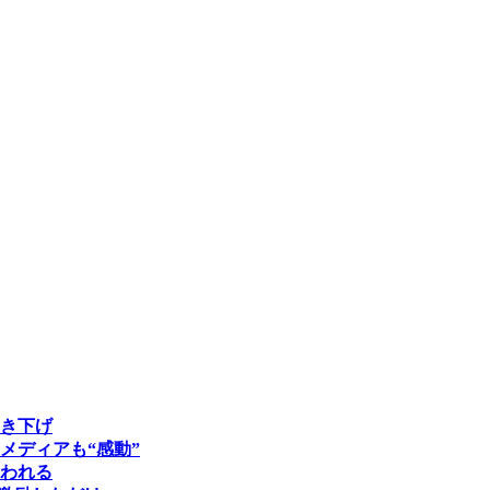
き下げ
メディアも“感動”
われる