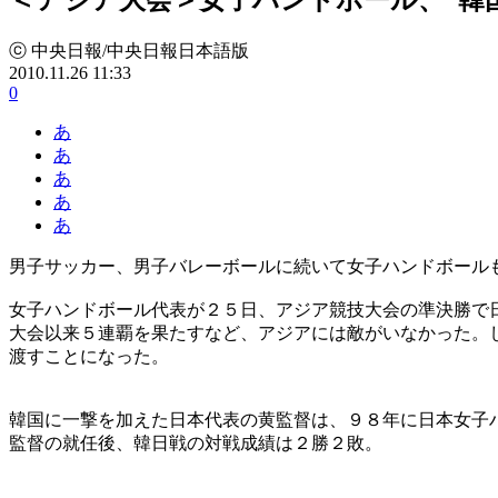
ⓒ 中央日報/中央日報日本語版
2010.11.26 11:33
0
あ
あ
あ
あ
あ
男子サッカー、男子バレーボールに続いて女子ハンドボール
女子ハンドボール代表が２５日、アジア競技大会の準決勝で
大会以来５連覇を果たすなど、アジアには敵がいなかった。
渡すことになった。
韓国に一撃を加えた日本代表の黄監督は、９８年に日本女子
監督の就任後、韓日戦の対戦成績は２勝２敗。