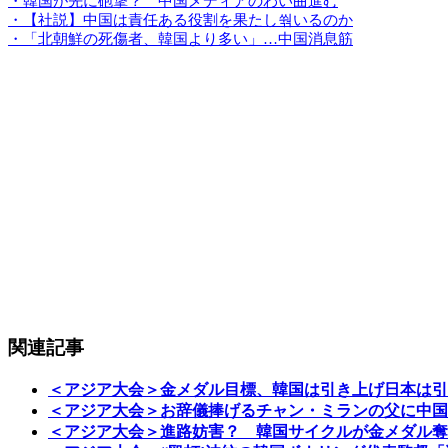
・韓国が先に砲撃？ 中国メディアのわい曲進む
・【社説】中国は責任ある役割を果たし쒂いるのか
・「北朝鮮の死傷者、韓国より多い」…中国消息筋
関連記事
＜アジア大会＞金メダル目標、韓国は引き上げ日本は引
＜アジア大会＞お辞儀捧げるチャン・ミランの父に中国
＜アジア大会＞進路妨害？ 韓国サイクルが金メダル奪