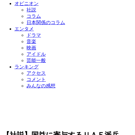
オピニオン
社説
コラム
日本関係のコラム
エンタメ
ドラマ
音楽
映画
アイドル
芸能一般
ランキング
アクセス
コメント
みんなの感想
【社説】国益に寄与するＵＡＥ派兵