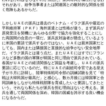
それがあり、紛争当事者または関連国との敵対的な関係を招
く危険もあるからだ。
しかしＵＡＥの派兵は過去のベトナム・イラク派兵や最近の
平和維持軍（ＰＫＦ）海外派遣とは性格が違う。まず派兵が
原発受注を契機に‘あらゆる分野’で協力を強化することにし
た両国間の合意の一環だ。派兵反対論者が懸念しているよう
に米国の要請で派兵するのではない。ＵＡＥは親米国家だと
しても、国内または隣接国と直接的な紛争がない安全地帯
だ。イラク派兵とは違う点だ。またＵＡＥにはすでにフラン
スなど多数の国の軍隊が韓国と同じ理由で派兵されている。
各国がＵＡＥとの経済関係など国益を考慮し、ＵＡＥの派兵
要請に応じているのだ。特にＵＡＥの副総司令官である皇太
子が５月に訪韓し、陸軍特殊戦司令部の訓練試験を見て「特
戦は大韓民国が最高だ」と感心し、数カ月後には韓国軍と合
同訓練をしながら特殊戦部隊を育成したいと要請してきたと
いう。それなら私たちが派兵を拒む理由はないと考える。派
兵を通して両国関係を深め、韓国の国威を誇示する良い機会
になるからだ。