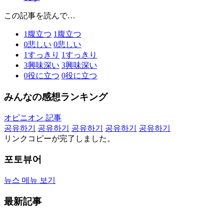
この記事を読んで…
1
腹立つ
1
腹立つ
0
悲しい
0
悲しい
1
すっきり
1
すっきり
3
興味深い
3
興味深い
0
役に立つ
0
役に立つ
みんなの感想ランキング
オピニオン 記事
공유하기
공유하기
공유하기
공유하기
공유하기
リンクコピーが完了しました。
포토뷰어
뉴스 메뉴 보기
最新記事