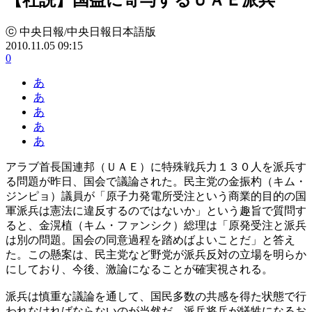
ⓒ 中央日報/中央日報日本語版
2010.11.05 09:15
0
あ
あ
あ
あ
あ
アラブ首長国連邦（ＵＡＥ）に特殊戦兵力１３０人を派兵す
る問題が昨日、国会で議論された。民主党の金振杓（キム・
ジンピョ）議員が「原子力発電所受注という商業的目的の国
軍派兵は憲法に違反するのではないか」という趣旨で質問す
ると、金滉植（キム・ファンシク）総理は「原発受注と派兵
は別の問題。国会の同意過程を踏めばよいことだ」と答え
た。この懸案は、民主党など野党が派兵反対の立場を明らか
にしており、今後、激論になることが確実視される。
派兵は慎重な議論を通して、国民多数の共感を得た状態で行
われなければならないのが当然だ。派兵将兵が犠牲になるお