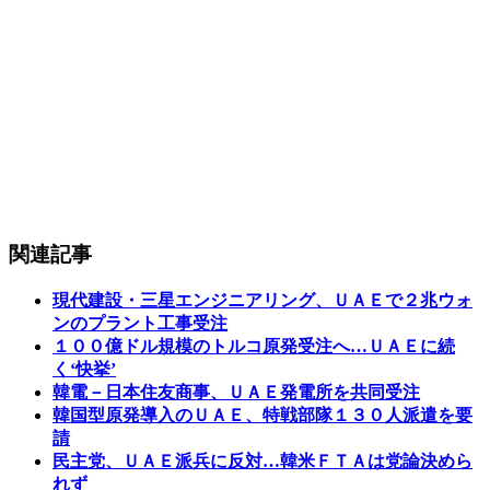
関連記事
現代建設・三星エンジニアリング、ＵＡＥで２兆ウォ
ンのプラント工事受注
１００億ドル規模のトルコ原発受注へ…ＵＡＥに続
く‘快挙’
韓電－日本住友商事、ＵＡＥ発電所を共同受注
韓国型原発導入のＵＡＥ、特戦部隊１３０人派遣を要
請
民主党、ＵＡＥ派兵に反対…韓米ＦＴＡは党論決めら
れず