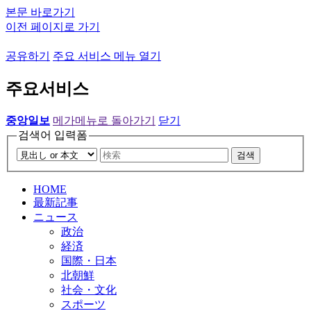
본문 바로가기
이전 페이지로 가기
공유하기
주요 서비스 메뉴 열기
주요서비스
중앙일보
메가메뉴로 돌아가기
닫기
검색어 입력폼
검색
HOME
最新記事
ニュース
政治
経済
国際・日本
北朝鮮
社会・文化
スポーツ