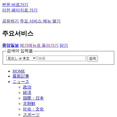
본문 바로가기
이전 페이지로 가기
공유하기
주요 서비스 메뉴 열기
주요서비스
중앙일보
메가메뉴로 돌아가기
닫기
검색어 입력폼
검색
HOME
最新記事
ニュース
政治
経済
国際・日本
北朝鮮
社会・文化
スポーツ