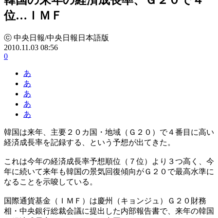
位…ＩＭＦ
ⓒ 中央日報/中央日報日本語版
2010.11.03 08:56
0
あ
あ
あ
あ
あ
韓国は来年、主要２０カ国・地域（Ｇ２０）で４番目に高い
経済成長率を記録する、という予想が出てきた。
これは今年の経済成長率予想順位（７位）より３つ高く、今
年に続いて来年も韓国の景気回復傾向がＧ２０で最高水準に
なることを示唆している。
国際通貨基金（ＩＭＦ）は慶州（キョンジュ）Ｇ２０財務
相・中央銀行総裁会議に提出した内部報告書で、来年の韓国