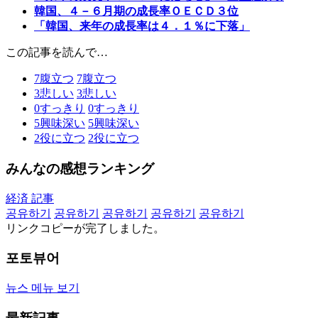
韓国、４－６月期の成長率ＯＥＣＤ３位
「韓国、来年の成長率は４．１％に下落」
この記事を読んで…
7
腹立つ
7
腹立つ
3
悲しい
3
悲しい
0
すっきり
0
すっきり
5
興味深い
5
興味深い
2
役に立つ
2
役に立つ
みんなの感想ランキング
経済 記事
공유하기
공유하기
공유하기
공유하기
공유하기
リンクコピーが完了しました。
포토뷰어
뉴스 메뉴 보기