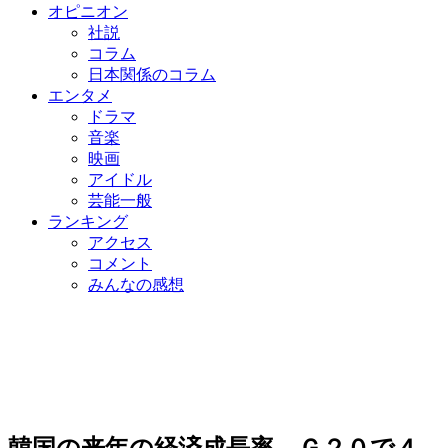
オピニオン
社説
コラム
日本関係のコラム
エンタメ
ドラマ
音楽
映画
アイドル
芸能一般
ランキング
アクセス
コメント
みんなの感想
韓国の来年の経済成長率、Ｇ２０で４