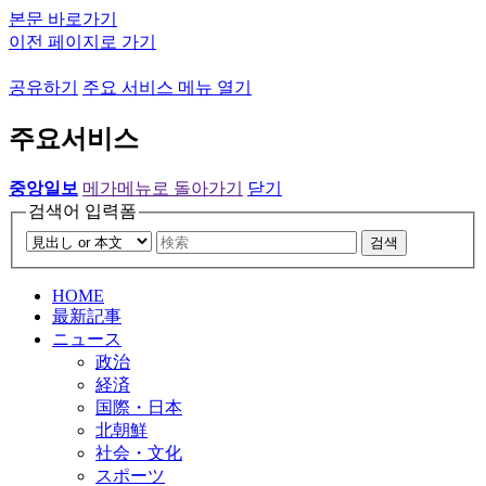
본문 바로가기
이전 페이지로 가기
공유하기
주요 서비스 메뉴 열기
주요서비스
중앙일보
메가메뉴로 돌아가기
닫기
검색어 입력폼
검색
HOME
最新記事
ニュース
政治
経済
国際・日本
北朝鮮
社会・文化
スポーツ