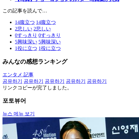
この記事を読んで…
14
腹立つ
14
腹立つ
2
悲しい
2
悲しい
0
すっきり
0
すっきり
5
興味深い
5
興味深い
1
役に立つ
1
役に立つ
みんなの感想ランキング
エンタメ 記事
공유하기
공유하기
공유하기
공유하기
공유하기
リンクコピーが完了しました。
포토뷰어
뉴스 메뉴 보기