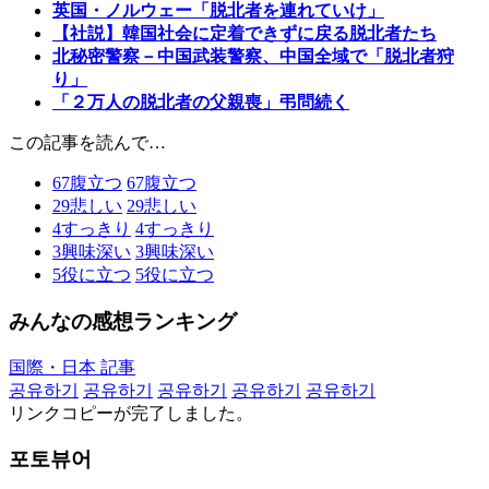
英国・ノルウェー「脱北者を連れていけ」
【社説】韓国社会に定着できずに戻る脱北者たち
北秘密警察－中国武装警察、中国全域で「脱北者狩
り」
「２万人の脱北者の父親喪」弔問続く
この記事を読んで…
67
腹立つ
67
腹立つ
29
悲しい
29
悲しい
4
すっきり
4
すっきり
3
興味深い
3
興味深い
5
役に立つ
5
役に立つ
みんなの感想ランキング
国際・日本 記事
공유하기
공유하기
공유하기
공유하기
공유하기
リンクコピーが完了しました。
포토뷰어