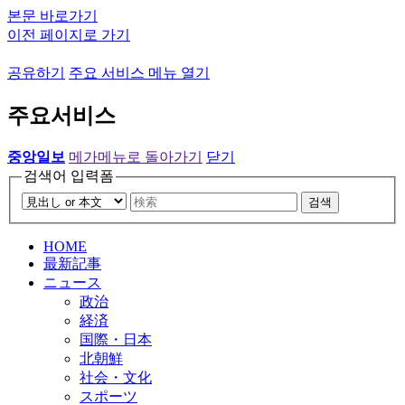
본문 바로가기
이전 페이지로 가기
공유하기
주요 서비스 메뉴 열기
주요서비스
중앙일보
메가메뉴로 돌아가기
닫기
검색어 입력폼
검색
HOME
最新記事
ニュース
政治
経済
国際・日本
北朝鮮
社会・文化
スポーツ