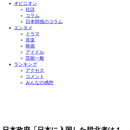
オピニオン
社説
コラム
日本関係のコラム
エンタメ
ドラマ
音楽
映画
アイドル
芸能一般
ランキング
アクセス
コメント
みんなの感想
日本政府「日本に入国した脱北者は１