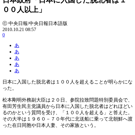
００人以上」
ⓒ 中央日報/中央日報日本語版
2010.10.21 08:57
0
あ
あ
あ
あ
あ
日本に入国した脱北者は１００人を超えることが明らかにな
った。
松本剛明外務副大臣は２０日、参院拉致問題特別委員会で、
有田芳生民主党議員から日本に入国した脱北者はどれほどい
るのかという質問を受け、「１００人を超える」と答えた。
その大半は１９６０－７０年代に北送船に乗って北朝鮮へ渡
った在日同胞や日本人妻、その家族という。