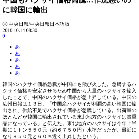
に韓国に輸出
ⓒ 中央日報/中央日報日本語版
2010.10.14 08:30
0
あ
あ
あ
あ
あ
韓国のハクサイ価格急騰が中国にも飛び火した。急騰するハ
クサイ価格を安定させるため中国から大量のハクサイを輸入
したことで、中国のハクサイ価格が急上昇している。中国の
広州日報は１３日、「中国産ハクサイが利潤の高い韓国に輸
出され、供給不足でハクサイ価格が急騰している。出荷量の
ほとんどが韓国に輸出されている東北地方のハクサイは貴重
品になっている」と伝えた。東北地方のハクサイは今年上半
期に１トン５５０元（約６７５０円）水準だったが、最近に
なり８５０元と６０％近く上昇したという。