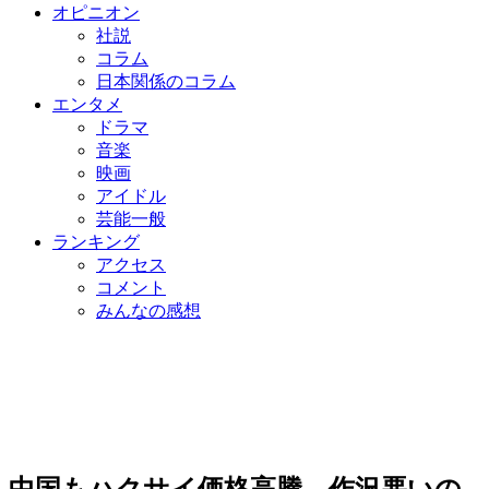
オピニオン
社説
コラム
日本関係のコラム
エンタメ
ドラマ
音楽
映画
アイドル
芸能一般
ランキング
アクセス
コメント
みんなの感想
中国もハクサイ価格高騰…作況悪いの