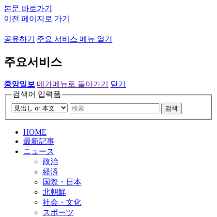
본문 바로가기
이전 페이지로 가기
공유하기
주요 서비스 메뉴 열기
주요서비스
중앙일보
메가메뉴로 돌아가기
닫기
검색어 입력폼
검색
HOME
最新記事
ニュース
政治
経済
国際・日本
北朝鮮
社会・文化
スポーツ