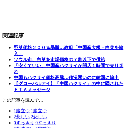
関連記事
野菜価格２００％暴騰…政府「中国産大根・白菜を輸
入」
ソウル市、白菜を市場価格の７割以下で供給
「安くていい」中国産ハクサイが開店１時間で売り切
れ
中国もハクサイ価格高騰…作況悪いのに韓国に輸出
【グローバルアイ】「中国ハクサイ」の中に隠された
ＦＴＡメッセージ
この記事を読んで…
1
腹立つ
1
腹立つ
2
悲しい
2
悲しい
0
すっきり
0
すっきり