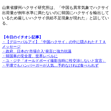
山東省膠州ハクサイ研究所は、「中国も異常気象でハクサイ
出荷量が例年水準に満たないのに韓国にハクサイを輸出して
いるため厳しいハクサイ供給不足現象が現れた」と話してい
る。
【今日のイチオシ記事】
・【グローバルアイ】「中国ハクサイ」の中に隠されたＦＴＡ
メッセージ
・政府、日本の‘市場介入’発言に強力抗議
・韓国車の安全度、世界レベルに
・ユ・ジテ「オールドボーイ撮影当時に性交渉しないと宣言」
・平壌でもハンバーガーが人気…予約なければ食べられず