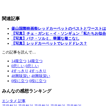
関連記事
釜山国際映画祭レッドカーペットのベストとワーストは
【写真】チェ・ガンヒ－イ・ソンギュン「私たちお似合
【写真】パク・ソルミ、華麗な着こなし
【写真】レッドカーペットでレッドドレス？
この記事を読んで…
14
腹立つ
14
腹立つ
0
悲しい
0
悲しい
4
すっきり
4
すっきり
48
興味深い
48
興味深い
0
役に立つ
0
役に立つ
みんなの感想ランキング
エンタメ 記事
공유하기
공유하기
공유하기
공유하기
공유하기