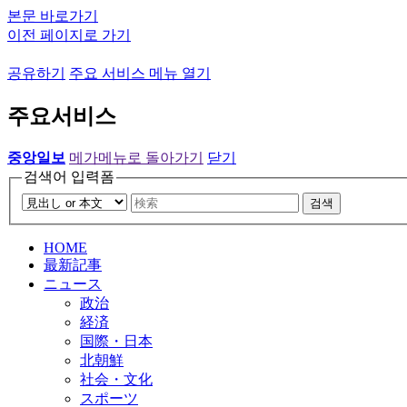
본문 바로가기
이전 페이지로 가기
공유하기
주요 서비스 메뉴 열기
주요서비스
중앙일보
메가메뉴로 돌아가기
닫기
검색어 입력폼
검색
HOME
最新記事
ニュース
政治
経済
国際・日本
北朝鮮
社会・文化
スポーツ