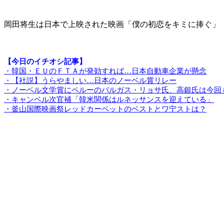
岡田将生は日本で上映された映画「僕の初恋をキミに捧ぐ」
【今日のイチオシ記事】
・韓国・ＥＵのＦＴＡが発効すれば…日本自動車企業が懸念
・【社説】うらやましい…日本のノーベル賞リレー
・ノーベル文学賞にペルーのバルガス・リョサ氏、高銀氏は今回
・キャンベル次官補「韓米関係はルネッサンスを迎えている」
・釜山国際映画祭レッドカーペットのベストとワ宁ストは？