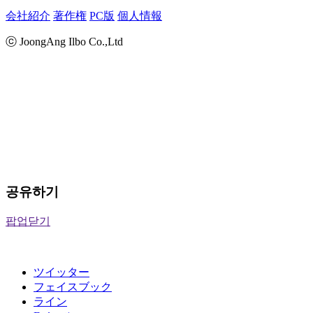
会社紹介
著作権
PC版
個人情報
ⓒ JoongAng Ilbo Co.,Ltd
공유하기
팝업닫기
ツイッター
フェイスブック
ライン