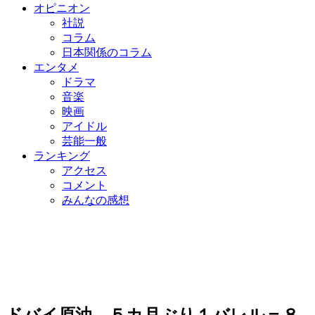
オピニオン
社説
コラム
日本関係のコラム
エンタメ
ドラマ
音楽
映画
アイドル
芸能一般
ランキング
アクセス
コメント
みんなの感想
ドバイ原油、５カ月ぶり１バレル＝８