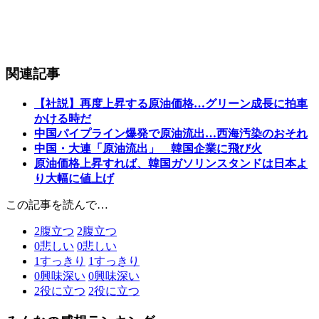
関連記事
【社説】再度上昇する原油価格…グリーン成長に拍車
かける時だ
中国パイプライン爆発で原油流出…西海汚染のおそれ
中国・大連「原油流出」 韓国企業に飛び火
原油価格上昇すれば、韓国ガソリンスタンドは日本よ
り大幅に値上げ
この記事を読んで…
2
腹立つ
2
腹立つ
0
悲しい
0
悲しい
1
すっきり
1
すっきり
0
興味深い
0
興味深い
2
役に立つ
2
役に立つ