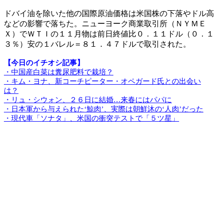
ドバイ油を除いた他の国際原油価格は米国株の下落やドル高
などの影響で落ちた。ニューヨーク商業取引所（ＮＹＭＥ
Ｘ）でＷＴＩの１１月物は前日終値比０．１１ドル（０．１
３％）安の１バレル＝８１．４７ドルで取引された。
【今日のイチオシ記事】
・中国産白菜は糞尿肥料で栽培？
・キム・ヨナ、新コーチピーター・オペガード氏との出会い
は？
・リュ・シウォン、２６日に結婚…来春にはパパに
・日本軍から与えられた‘鯨肉’、実際は朝鮮沐の‘人肉’だった
・現代車「ソナタ」、米国の衝突テストで「５ツ星」