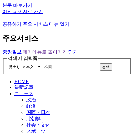
본문 바로가기
이전 페이지로 가기
공유하기
주요 서비스 메뉴 열기
주요서비스
중앙일보
메가메뉴로 돌아가기
닫기
검색어 입력폼
검색
HOME
最新記事
ニュース
政治
経済
国際・日本
北朝鮮
社会・文化
スポーツ