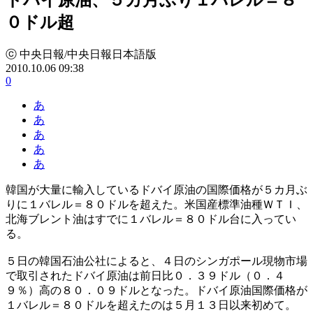
０ドル超
ⓒ 中央日報/中央日報日本語版
2010.10.06 09:38
0
あ
あ
あ
あ
あ
韓国が大量に輸入しているドバイ原油の国際価格が５カ月ぶ
りに１バレル＝８０ドルを超えた。米国産標準油種ＷＴＩ、
北海ブレント油はすでに１バレル＝８０ドル台に入ってい
る。
５日の韓国石油公社によると、４日のシンガポール現物市場
で取引されたドバイ原油は前日比０．３９ドル（０．４
９％）高の８０．０９ドルとなった。ドバイ原油国際価格が
１バレル＝８０ドルを超えたのは５月１３日以来初めて。