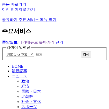
본문 바로가기
이전 페이지로 가기
공유하기
주요 서비스 메뉴 열기
주요서비스
중앙일보
메가메뉴로 돌아가기
닫기
검색어 입력폼
검색
HOME
最新記事
ニュース
政治
経済
国際・日本
北朝鮮
社会・文化
スポーツ