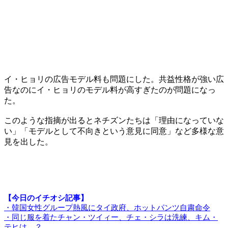
イ・ヒョリの広告モデル料も問題にした。共益性格が強い広
告なのにイ・ヒョリのモデル料が高すぎたのが問題になっ
た。
このような指摘が出るとネチズンたちは「理由になっていな
い」「モデルとして不向きという意見に同意」など多様な意
見を出した。
【今日のイチオシ記事】
・韓国女性グループ熱風にタイ政府、ホットパンツ自粛命令
・同じ服を着たチャン・ツイィー、チェ・シラは洗練、キム・
テヒは…？