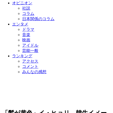
オピニオン
社説
コラム
日本関係のコラム
エンタメ
ドラマ
音楽
映画
アイドル
芸能一般
ランキング
アクセス
コメント
みんなの感想
「髪が黄色」イ・ヒョリ、韓牛イメー