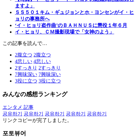
ますよ」
ＳＳ５０１キム・ギュジョンとホ・ヨンセンがイ・ヒ
ョリの事務所へ
‘イ・ヒョリ盗作曲’のＢＡＨＮＵＳに懲役１年６月
イ・ヒョリ、ＣＭ撮影現場で「女神のよう」
この記事を読んで…
2
腹立つ
2
腹立つ
4
悲しい
4
悲しい
2
すっきり
2
すっきり
7
興味深い
7
興味深い
3
役に立つ
3
役に立つ
みんなの感想ランキング
エンタメ 記事
공유하기
공유하기
공유하기
공유하기
공유하기
リンクコピーが完了しました。
포토뷰어