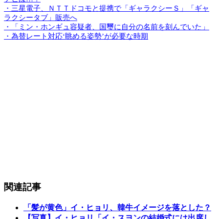
・三星電子、ＮＴＴドコモと提携で「ギャラクシーＳ」「ギャ
ラクシータブ」販売へ
・「ミン・ホンギュ容疑者、国璽に自分の名前を刻んでいた」
・為替レート対応‘眺める姿勢’が必要な時期
関連記事
「髪が黄色」イ・ヒョリ、韓牛イメージを落とした？
【写真】イ・ヒョリ「イ・スヨンの結婚式には出席し