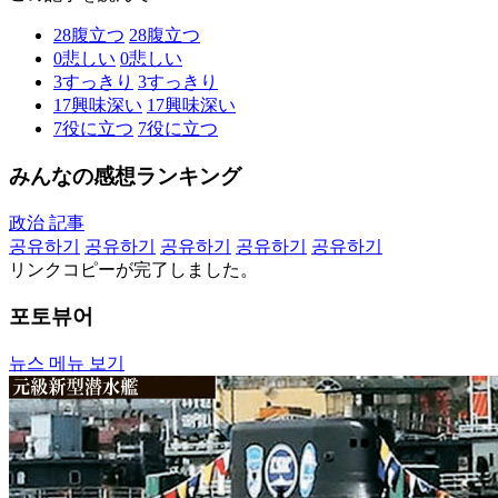
28
腹立つ
28
腹立つ
0
悲しい
0
悲しい
3
すっきり
3
すっきり
17
興味深い
17
興味深い
7
役に立つ
7
役に立つ
みんなの感想ランキング
政治 記事
공유하기
공유하기
공유하기
공유하기
공유하기
リンクコピーが完了しました。
포토뷰어
뉴스 메뉴 보기