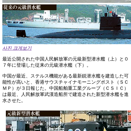
사진 크게보기
最近公開された中国人民解放軍の元級新型潜水艦（上）と０
７年に登場した従来の元級潜水艦（下）。
中国が最近、ステルス機能がある最新鋭潜水艦を建造した可
能性が高いと、香港サウスチャイナモーニングポスト（ＳＣ
ＭＰ）が３日報じた。中国船舶重工業グループ（ＣＳＩＣ）
は最近、人民解放軍武漢造船所で建造された新型潜水艦を進
水させた。