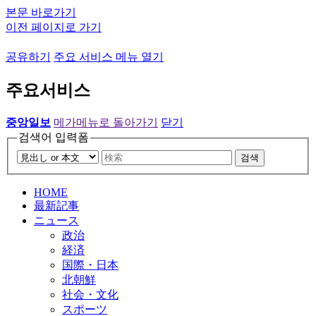
본문 바로가기
이전 페이지로 가기
공유하기
주요 서비스 메뉴 열기
주요서비스
중앙일보
메가메뉴로 돌아가기
닫기
검색어 입력폼
검색
HOME
最新記事
ニュース
政治
経済
国際・日本
北朝鮮
社会・文化
スポーツ