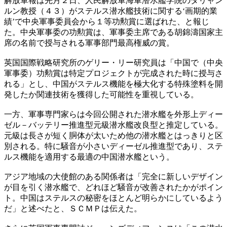
解放軍報は先月２日、人民解放軍海軍潜水艦学院のダリャン
ルン教授（４３）がステルス潜水艦技術に関する‘画期的業
績’で中央軍事委員会から１等功勲賞に選ばれた、と報じ
た。中央軍事委の功勲賞は、軍事委主席である胡錦濤国家主
席の名前で授与される軍事部門最高権威の賞。
英国国際戦略研究所のゲリー・リー研究員は「中国で（中央
軍事委）功勲賞は特定プロジェクトが完成された時に授与さ
れる」とし、中国がステルス機能を極大化する特殊塗料を開
発したか関連技術を獲得した可能性を重視している。
一方、軍事専門家らは今回公開された潜水艦を外形上ディー
ゼル－バッテリー推進型元級潜水艦改良型と推定している。
元級は長さが短く胴体が太いため他の潜水艦とはっきりと区
別される。特に騒音が小さいディーゼル推進型であり、ステ
ルス機能を適用する最適の中国潜水艦という。
アジア地域の大使館のある関係者は「完全に新しいデザイン
が目を引く潜水艦で、どれほど騒音が改善されたかがポイン
ト。中国はステルスの秘密をほとんど明らかにしているよう
だ」と述べたと、ＳＣＭＰは伝えた。