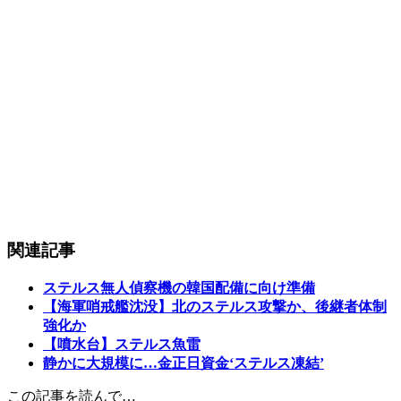
関連記事
ステルス無人偵察機の韓国配備に向け準備
【海軍哨戒艦沈没】北のステルス攻撃か、後継者体制
強化か
【噴水台】ステルス魚雷
静かに大規模に…金正日資金‘ステルス凍結’
この記事を読んで…