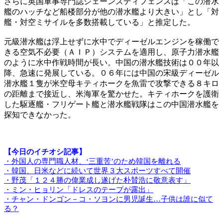
さらに英国軍事専門誌ジェーンズディフェンスは「この潜水
艦のハッチなど船楼部分が他の潜水艦より大きい」とし「対
艦・対空ミサイルを多数搭載している」と推定した。
元級潜水艦は浮上せずに水中でディーゼルエンジンを稼働で
きる空気不必要（ＡＩＰ）システムを適用し、原子力潜水艦
のように水中作戦時間が長い。中国の潜水艦技術は００年以
降、急速に発展している。０６年には中国の宋級ディーゼル
潜水艦１隻が米空母キティホークを魚雷で攻撃できる８キロ
の距離まで接近し、米海軍を驚かせた。キティホークを護衛
した駆逐艦・フリゲート艦と潜水艦戦隊はこの中国潜水艦を
探知できなかった。
【今日のイチオシ記事】
・外国人の専門職人材、‘三重苦’のため韓国を離れる
・韓国、日米などに続いて世界３大スポーツすべて開催
・野茂「１２４勝の偉業成し遂げた朴賛浩に敬意表す」
・ミン・ヒョリン「ドレスのテープが露出」
・チャン・ドンゴン－コ・ソヨンに男児誕生…子供は誰に似て
る？