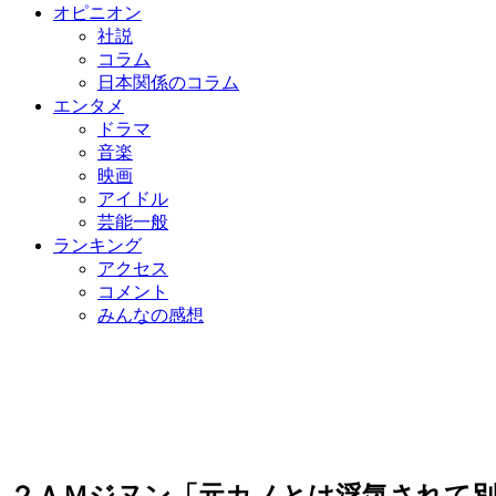
オピニオン
社説
コラム
日本関係のコラム
エンタメ
ドラマ
音楽
映画
アイドル
芸能一般
ランキング
アクセス
コメント
みんなの感想
２ＡＭジヌン「元カノとは浮気されて