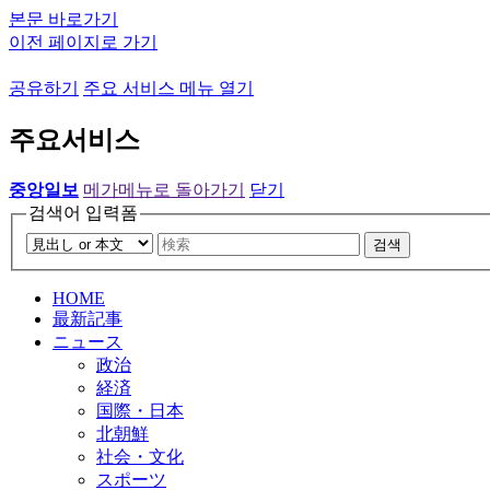
본문 바로가기
이전 페이지로 가기
공유하기
주요 서비스 메뉴 열기
주요서비스
중앙일보
메가메뉴로 돌아가기
닫기
검색어 입력폼
검색
HOME
最新記事
ニュース
政治
経済
国際・日本
北朝鮮
社会・文化
スポーツ