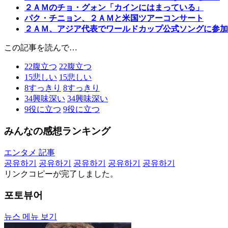
２ＡＭのチョ・グォン「カインにはまっている」
パク・チニョン、２ＡＭと米国ツアーコンサート
２ＡＭ、アジア代表でワールドカップ公式ソングに参加
この記事を読んで…
22
腹立つ
22
腹立つ
15
悲しい
15
悲しい
8
すっきり
8
すっきり
34
興味深い
34
興味深い
9
役に立つ
9
役に立つ
みんなの感想ランキング
エンタメ 記事
공유하기
공유하기
공유하기
공유하기
공유하기
リンクコピーが完了しました。
포토뷰어
뉴스 메뉴 보기