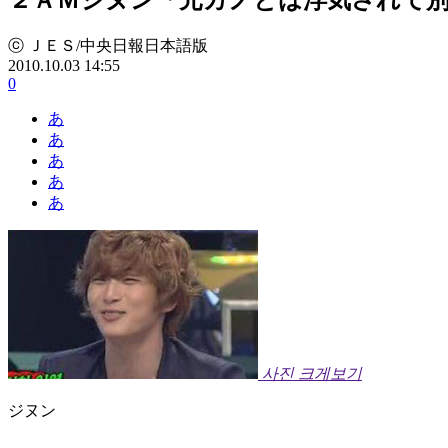
ⓒ ＪＥＳ/中央日報日本語版
2010.10.03 14:55
0
あ
あ
あ
あ
あ
사진 크게보기
ジヌン