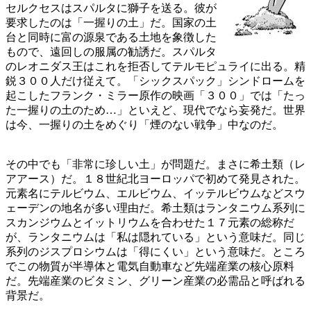
セルクセスはスパルタに獅子を送る。彼が
要求したのは「一握りの土」だ。国家の土
台と同時に富の源泉である土地を象徴した
もので、遠回しの服属の勧誘だ。スパルタ
のレオニダス王はこれを拒否してテルモピュライに出る。精
鋭３００人だけ従えて。「シックスパック」シンドロームを
起こしたフランク・ミラー原作の映画「３００」では「たっ
た一握りの土のため…」といえど、現代でなら妄発だ。世界
は今、一握りの土をめぐり「煙のない戦争」中なのだ。
その中でも「非常に珍しい土」が問題だ。まさに希土類（レ
アアース）だ。１８世紀北ヨーロッパで初めて発見された。
元素名にテルビウム、エルビウム、イッテルビウムなどスウ
ェーデンの地名が多い理由だ。希土類はランタニウム系列に
スカンジウムとイットリウムを合わせた１７元素の総称だ
が、ランタニウムは「私は隠れている」という意味だ。同じ
系列のジスプロシウムは「得にくい」という意味だ。ところ
でこの物質が半導体と電気自動車など先端産業の核心原料
だ。先端産業のビタミン、グリーン産業の必需品と呼ばれる
背景だ。