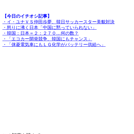
【今日のイチオシ記事】
・イ・ユナＶＳ仲田歩夢、韓日サッカースター美貌対決
・怒りに沸く日本「中国に黙っていられない」
・韓国：日本＝２：２７０…何の数？
・「エコカー開発競争、韓国にもチャンス」
・「侎菱電気車にもＬＧ化学がバッテリー供給へ」