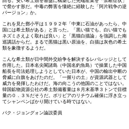
回る。安い希土類を基盤に構築した先端産業を「禁断症状」
で脅かす形だ。中毒の弊害を悽絶に経験した「阿片戦争の逆
バージョン」か。
これを見た鄧小平は１９９２年「中東に石油があったら、中
国には希土類がある」と言った。「黒い猫でも、白い猫でも
ネズミさえよく取れば良い」と「黒猫白描論」を強調した南
巡講話からだ。まるで黒猫は黒い原油を、白描は灰色の希土
類を象徴するようだ。
こんな希土類が日中間外交紛争を解決するレバレッジとして
作用した。日本名尖閣諸島（中国名釣魚島）で操業した中国
船長を司法処理しようとしていた日本が、中国の輸出中断の
脅威に白旗をあげたのだ。「一握りの土」が資源武器として
威力を発揮したわけだ。海の向こうの他国のことではない。
韓国鉱物資源公社の希土類備蓄量は８月末基準３トンで目標
量の０．３％だそうだ。ボリビアのリチウム確保に浮き立っ
てシャンペンばかり開けている時ではない。
パク・ジョングォン論説委員