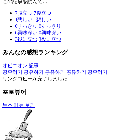
この記事を読んで…
7
腹立つ
7
腹立つ
1
悲しい
1
悲しい
0
すっきり
0
すっきり
0
興味深い
0
興味深い
3
役に立つ
3
役に立つ
みんなの感想ランキング
オピニオン 記事
공유하기
공유하기
공유하기
공유하기
공유하기
リンクコピーが完了しました。
포토뷰어
뉴스 메뉴 보기