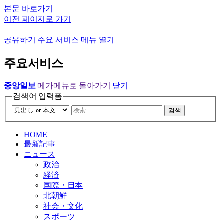
본문 바로가기
이전 페이지로 가기
공유하기
주요 서비스 메뉴 열기
주요서비스
중앙일보
메가메뉴로 돌아가기
닫기
검색어 입력폼
검색
HOME
最新記事
ニュース
政治
経済
国際・日本
北朝鮮
社会・文化
スポーツ