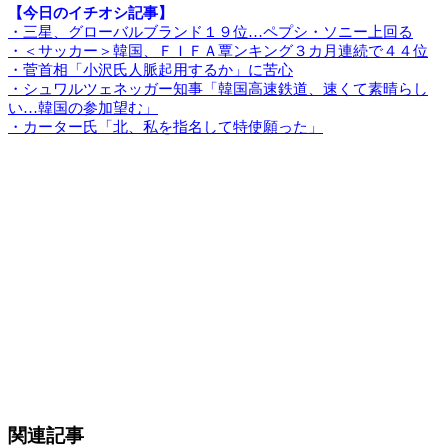
【今日のイチオシ記事】
・三星、グローバルブランド１９位…ペプシ・ソニー上回る
・＜サッカー＞韓国、ＦＩＦＡ覃ンキング３カ月連続で４４位
・菅首相「小沢氏人脈起用するか」に苦心
・シュワルツェネッガー知事「韓国高速鉄道、速くて素晴らし
い…韓国の参加望む」
・カーター氏「北、私を指名して特使願った」
関連記事