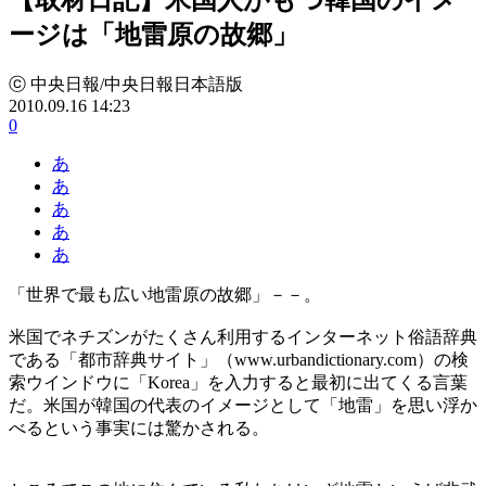
ージは「地雷原の故郷」
ⓒ 中央日報/中央日報日本語版
2010.09.16 14:23
0
あ
あ
あ
あ
あ
「世界で最も広い地雷原の故郷」－－。
米国でネチズンがたくさん利用するインターネット俗語辞典
である「都市辞典サイト」（www.urbandictionary.com）の検
索ウインドウに「Korea」を入力すると最初に出てくる言葉
だ。米国が韓国の代表のイメージとして「地雷」を思い浮か
べるという事実には驚かされる。