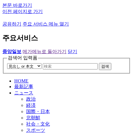
본문 바로가기
이전 페이지로 가기
공유하기
주요 서비스 메뉴 열기
주요서비스
중앙일보
메가메뉴로 돌아가기
닫기
검색어 입력폼
검색
HOME
最新記事
ニュース
政治
経済
国際・日本
北朝鮮
社会・文化
スポーツ