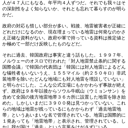
人が４７人にもなる。年平均４人ずつだ。それでも我々はそ
の深刻性をよく知らないか、それとも忘れて暮らすのが明ら
かだ。
政府の対応も惜しい部分が多い。戦後、地雷被害者が正確に
どれだけになるのか、現在埋まっている地雷は何発なのかさ
え正確な資料がない。政府や軍で持っている資料は推定値と
か極めて一部だけ反映したものなどだ。
それに過去、韓国政府は事実と違う話もした。１９９７年、
ノルウェーのオスロで行われた「対人地雷禁止条約に関する
国際会議」で韓国の代表団は「韓国には対人地雷によるどん
な犠牲者もいないうえ、１５５マイル（約２５０キロ）非武
装地帯を除いたどんな地域にも対人地雷を埋設していない」
と明らかにした。こんな公式立場にもかかわらず事故が絶え
ず、政府は９８年以後からソウル牛眠山（ウミョンサン）を
含めて全国の後方地雷地帯３６カ所に設置した地雷を除き始
めた。しかしいまだに３９００発は見つかっていない。これ
らの地域は地雷が残っているにもかからわず「過去地雷地
帯」というあいまいな名で管理されている。地雷は国際的に
１発あっても「地雷地帯」と表示され、管理されている。し
かし我が国は「過去」という言葉をはがさずにいる。