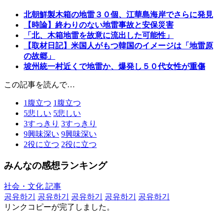
北朝鮮製木箱の地雷３０個、江華島海岸でさらに発見
【時論】終わりのない地雷事故と安保災害
「北、木箱地雷を故意に流出した可能性」
【取材日記】米国人がもつ韓国のイメージは「地雷原
の故郷」
坡州統一村近くで地雷か、爆発し５０代女性が重傷
この記事を読んで…
1
腹立つ
1
腹立つ
5
悲しい
5
悲しい
3
すっきり
3
すっきり
9
興味深い
9
興味深い
2
役に立つ
2
役に立つ
みんなの感想ランキング
社会・文化 記事
공유하기
공유하기
공유하기
공유하기
공유하기
リンクコピーが完了しました。