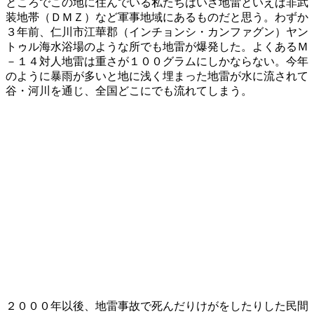
ところでこの地に住んでいる私たちはいざ地雷といえば非武
装地帯（ＤＭＺ）など軍事地域にあるものだと思う。わずか
３年前、仁川市江華郡（インチョンシ・カンファグン）ヤン
トゥル海水浴場のような所でも地雷が爆発した。よくあるＭ
－１４対人地雷は重さが１００グラムにしかならない。今年
のように暴雨が多いと地に浅く埋まった地雷が水に流されて
谷・河川を通じ、全国どこにでも流れてしまう。
２０００年以後、地雷事故で死んだりけがをしたりした民間