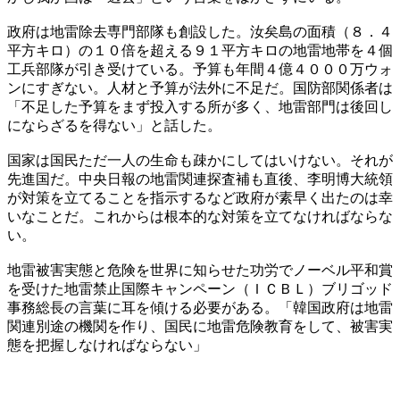
政府は地雷除去専門部隊も創設した。汝矣島の面積（８．４
平方キロ）の１０倍を超える９１平方キロの地雷地帯を４個
工兵部隊が引き受けている。予算も年間４億４０００万ウォ
ンにすぎない。人材と予算が法外に不足だ。国防部関係者は
「不足した予算をまず投入する所が多く、地雷部門は後回し
にならざるを得ない」と話した。
国家は国民ただ一人の生命も疎かにしてはいけない。それが
先進国だ。中央日報の地雷関連探査補も直後、李明博大統領
が対策を立てることを指示するなど政府が素早く出たのは幸
いなことだ。これからは根本的な対策を立てなければならな
い。
地雷被害実態と危険を世界に知らせた功労でノーベル平和賞
を受けた地雷禁止国際キャンペーン（ＩＣＢＬ）ブリゴッド
事務総長の言葉に耳を傾ける必要がある。「韓国政府は地雷
関連別途の機関を作り、国民に地雷危険教育をして、被害実
態を把握しなければならない」