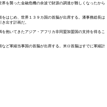
世界を襲った金融危機の余波で財源の調達が難しくなったから
領をはじめ、世界１３９カ国の首脳が出席する。潘事務総長は
引き出す計画だ。
満を抱いてきたアジア・アフリカ非同盟加盟国の支持を得るこ
領など軍縮当事国の首脳が出席する。米ロ首脳はすでに軍縮計
。