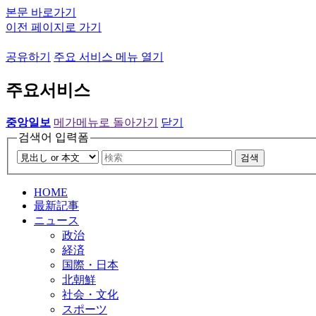
본문 바로가기
이전 페이지로 가기
공유하기
주요 서비스 메뉴 열기
주요서비스
중앙일보
메가메뉴로 돌아가기
닫기
검색어 입력폼
검색
HOME
最新記事
ニュース
政治
経済
国際・日本
北朝鮮
社会・文化
スポーツ