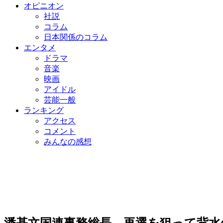
オピニオン
社説
コラム
日本関係のコラム
エンタメ
ドラマ
音楽
映画
アイドル
芸能一般
ランキング
アクセス
コメント
みんなの感想
潘基文国連事務総長、再選を狙って背水