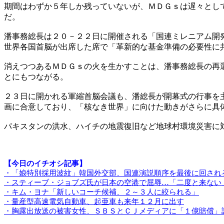
期間はわずか５年しか残っていないが、ＭＤＧｓは遅々とし
だ。
潘事務総長は２０－２２日に開催される「国連ミレニアム開
世界各国首脳が出席した席で「革新的な基金準備の必要性に
消えつつあるＭＤＧｓの火を生かすことは、潘事務総長の再
とにもつながる。
２３日に開かれる軍縮首脳会議も、潘総長が開幕式の行事を
画に合意しており、「核なき世界」に向けた動きがさらに具
パキスタンの洪水、ハイチの地震復旧など地球村環境災害に
【今日のイチオシ記事】
・「娘特別採用波紋」韓国外交部、国連演説順序を最後に回され
・スティーブ・ジョブズ氏が日本の空港で屈辱…「二度と来ない
・キム・ヨナ「新しいコーチ候補、２～３人に絞られる」
・量産型高速電気自動車、起亜車も来年１２月に出す
・胸露出放送の被害女性、ＳＢＳとＣＪメディアに「１億賠償」