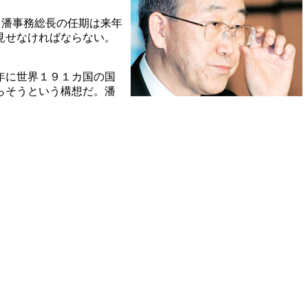
。潘事務総長の任期は来年
見せなければならない。
年に世界１９１カ国の国
らそうという構想だ。潘