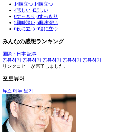
14
腹立つ
14
腹立つ
4
悲しい
4
悲しい
0
すっきり
0
すっきり
5
興味深い
5
興味深い
0
役に立つ
0
役に立つ
みんなの感想ランキング
国際・日本 記事
공유하기
공유하기
공유하기
공유하기
공유하기
リンクコピーが完了しました。
포토뷰어
뉴스 메뉴 보기