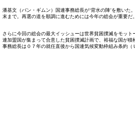
潘基文（バン・ギムン）国連事務総長が‘背水の陣’を敷いた
末まで。再選の道を順調に進むためには今年の総会が重要だ
さらに今回の総会の最大イッシューは世界貧困撲滅をモット
連加盟国が集まって合意した貧困撲滅計画で、裕福な国が積
事務総長は０７年の就任直後から国連気候変動枠組み条約（