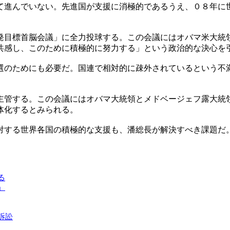
て進んでいない。先進国が支援に消極的であるうえ、０８年に
発目標首脳会議」に全力投球する。この会議にはオバマ米大統
共感し、このために積極的に努力する」という政治的な決心を
選のためにも必要だ。国連で相対的に疎外されているという不
主管する。この会議にはオバマ大統領とメドベージェフ露大統
体化するとみられる。
対する世界各国の積極的な支援も、潘総長が解決すべき課題だ
る
」
訴訟