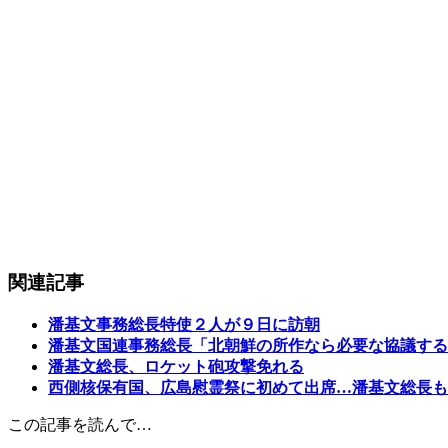
関連記事
潘基文事務総長特使２人が９日に訪朝
潘基文国連事務総長「北朝鮮の所作なら必要な協議する
潘基文総長、ロケット砲攻撃免れる
西側核保有国、広島慰霊祭に初めて出席…潘基文総長も
この記事を読んで…