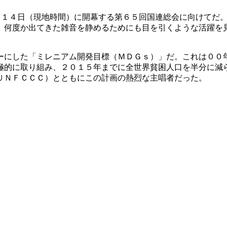
。１４日（現地時間）に開幕する第６５回国連総会に向けてだ
。何度か出てきた雑音を静めるためにも目を引くような活躍を
ーにした「ミレニアム開発目標（ＭＤＧｓ）」だ。これは００
極的に取り組み、２０１５年までに全世界貧困人口を半分に減
ＵＮＦＣＣＣ）とともにこの計画の熱烈な主唱者だった。