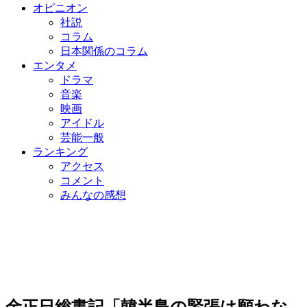
オピニオン
社説
コラム
日本関係のコラム
エンタメ
ドラマ
音楽
映画
アイドル
芸能一般
ランキング
アクセス
コメント
みんなの感想
金正日総書記「韓半島の緊張は願わな