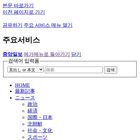
본문 바로가기
이전 페이지로 가기
공유하기
주요 서비스 메뉴 열기
주요서비스
중앙일보
메가메뉴로 돌아가기
닫기
검색어 입력폼
검색
HOME
最新記事
ニュース
政治
経済
国際・日本
北朝鮮
社会・文化
スポーツ