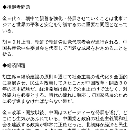
◆後継者問題
金＝代々、朝中で親善を強化・発展させていくことは北東ア
ジアと世界の平和と安定を守護するのに重要な問題となって
いる。
胡＝９月上旬、朝鮮で朝鮮労動党代表者会が進行される。中
国共産党中央委員会を代表して円満な成果をおさめることを
祈る。
◆経済問題
胡主席＝経済建設の原則を通じて社会主義の現代化を全面的
に発展させ、民生を改善してきたことが中国改革・開放３０
年の基本経験だ。経済発展は自力での更正だけではなく、対
外協力を必要とする。時代の流れに順応して国家発展のため
に必ず進まなければならない道だ。
金＝改革・開放以後、中国はスピーディーな発展を遂げ、ど
こにも生気があふれている。中国党と政府の社会主義調和社
会を建設する政策が非常に正確だった。北朝鮮が経済と民生