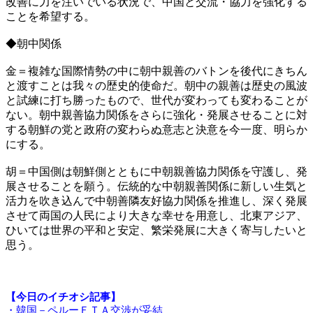
改善に力を注いでいる状況で、中国と交流・協力を強化する
ことを希望する。
◆朝中関係
金＝複雑な国際情勢の中に朝中親善のバトンを後代にきちん
と渡すことは我々の歴史的使命だ。朝中の親善は歴史の風波
と試練に打ち勝ったもので、世代が変わっても変わることが
ない。朝中親善協力関係をさらに強化・発展させることに対
する朝鮮の党と政府の変わらぬ意志と決意を今一度、明らか
にする。
胡＝中国側は朝鮮側とともに中朝親善協力関係を守護し、発
展させることを願う。伝統的な中朝親善関係に新しい生気と
活力を吹き込んで中朝善隣友好協力関係を推進し、深く発展
させて両国の人民により大きな幸せを用意し、北東アジア、
ひいては世界の平和と安定、繁栄発展に大きく寄与したいと
思う。
【今日のイチオシ記事】
・韓国－ペルーＦＴＡ交渉が妥結