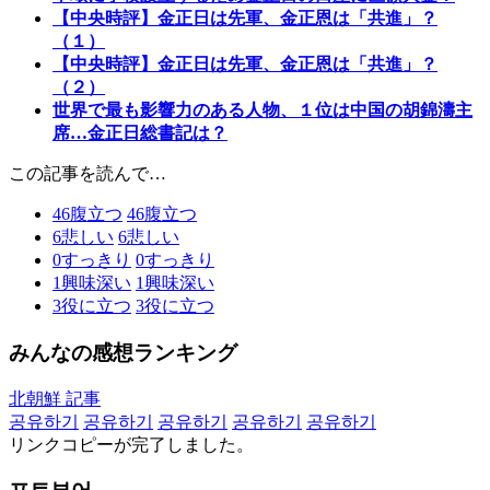
【中央時評】金正日は先軍、金正恩は「共進」？
（１）
【中央時評】金正日は先軍、金正恩は「共進」？
（２）
世界で最も影響力のある人物、１位は中国の胡錦濤主
席…金正日総書記は？
この記事を読んで…
46
腹立つ
46
腹立つ
6
悲しい
6
悲しい
0
すっきり
0
すっきり
1
興味深い
1
興味深い
3
役に立つ
3
役に立つ
みんなの感想ランキング
北朝鮮 記事
공유하기
공유하기
공유하기
공유하기
공유하기
リンクコピーが完了しました。