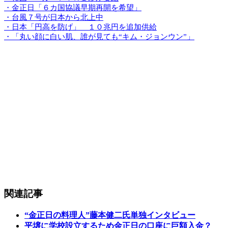
・金正日「６カ国協議早期再開を希望」
・台風７号が日本から北上中
・日本「円高を防げ」 １０兆円を追加供給
・「丸い顔に白い肌、誰が見ても“キム・ジョンウン”」
関連記事
“金正日の料理人”藤本健二氏単独インタビュー
平壌に学校設立するため金正日の口座に巨額入金？