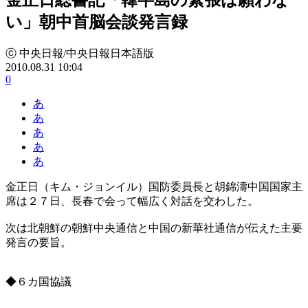
い」朝中首脳会談発言録
ⓒ 中央日報/中央日報日本語版
2010.08.31 10:04
0
あ
あ
あ
あ
あ
金正日（キム・ジョンイル）国防委員長と胡錦濤中国国家主
席は２７日、長春で会って幅広く対話を交わした。
次は北朝鮮の朝鮮中央通信と中国の新華社通信が伝えた主要
発言の要旨。
◆６カ国協議