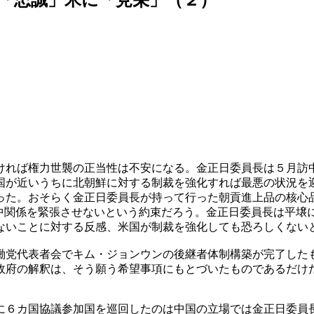
ければ権力世襲の正当性は不安になる。金正日委員長は５月訪
国が近いうちに北朝鮮に対する制裁を強化すれば最悪の状況を
った。おそらく金正日委員長が持って行った朝貢進上品の核心
発で米中関係を緊張させないという約束だろう。金正日委員長は
ないことに対する反感、米国が制裁を強化しても恐ろしくない
働党代表者会でキム・ジョンウンの後継者体制構築が完了した
政府の解釈は、そう願う希望事項にもとづいたものであるだけ
に６カ国協議参加国を巡回したのは中国の立場では金正日委員