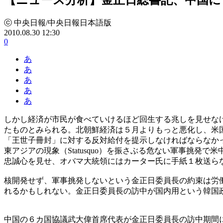
ⓒ 中央日報/中央日報日本語版
2010.08.30 12:30
0
あ
あ
あ
あ
あ
しかし経済が市民が食べていけるほど回生する兆しを見せな
たものとみられる。北朝鮮経済は５月よりもっと悪化し、米
「王世子冊封」に対する反対給付を提示しなければならなか
東アジアの現象（Statusquo）を振さぶる危ない軍事挑
忠誠心を見せ、オバマ大統領にはカーター氏に手紙１枚送ら
核開発せず、軍事挑発しないという金正日委員長の約束は労
れるかもしれない。金正日委員長の訪中が国内用という韓国
中国の６カ国協議武大偉首席代表が金正日委員長の訪中期間