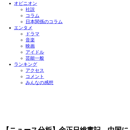
オピニオン
社説
コラム
日本関係のコラム
エンタメ
ドラマ
音楽
映画
アイドル
芸能一般
ランキング
アクセス
コメント
みんなの感想
【ニュース分析】金正日総書記、中国に