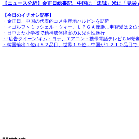
【ニュース分析】金正日総書記、中国に「忠誠」米に「見栄
【今日のイチオシ記事】
・金正日、中国の代表的コメ生産地ハルビンを訪問
・＜ゴルフ＞ミッシェル・ウィー、ＬＰＧＡ優勝…申智愛は２位
・日中また小学校で精神肢体障害の女児を性暴行
・‘広告クイーン’キム・ヨナ、エアコン・携帯電話テレビＣＭ蚒
・韓国輸出１位は５２品目、世界１９位…中国が１２１０品目で