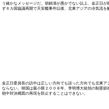
う確かなメッセージだ。胡錦濤が愚かでない以上、金正日が
ず６カ国協議再開で天安艦事件以後、北東アジアの冷気流を
金正日委員長の訪中は正しい方向でも誤った方向でも北東ア
ならない。韓国は最小限２００８年、李明博大統領の制憲節
朝中対決構図の再現を防止することはできない。