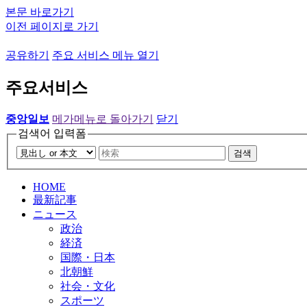
본문 바로가기
이전 페이지로 가기
공유하기
주요 서비스 메뉴 열기
주요서비스
중앙일보
메가메뉴로 돌아가기
닫기
검색어 입력폼
검색
HOME
最新記事
ニュース
政治
経済
国際・日本
北朝鮮
社会・文化
スポーツ