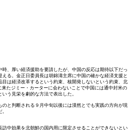
中時、厚い経済援助を要請したが、中国の反応は期待以下だっ
迎える。金正日委員長は胡錦濤主席に中国の確かな経済支援と
品目は経済改革するという約束、核開発しないという約束、北
平壌に来たジミー・カーターに会わないことで中国には通中封米の
という見栄を劇的な方法で表出した。
ものと判断される９月中旬以後には漠然とでも実践の方向が現
だ。
長訪中効果を北朝鮮の国内用に限定させることができないとい