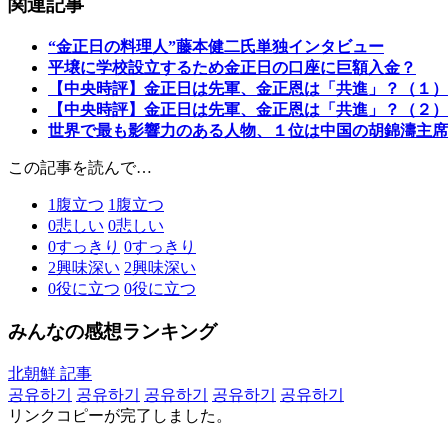
関連記事
“金正日の料理人”藤本健二氏単独インタビュー
平壌に学校設立するため金正日の口座に巨額入金？
【中央時評】金正日は先軍、金正恩は「共進」？（１）
【中央時評】金正日は先軍、金正恩は「共進」？（２）
世界で最も影響力のある人物、１位は中国の胡錦濤主席
この記事を読んで…
1
腹立つ
1
腹立つ
0
悲しい
0
悲しい
0
すっきり
0
すっきり
2
興味深い
2
興味深い
0
役に立つ
0
役に立つ
みんなの感想ランキング
北朝鮮 記事
공유하기
공유하기
공유하기
공유하기
공유하기
リンクコピーが完了しました。