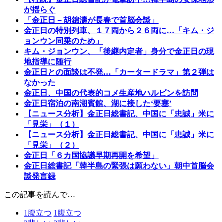
が揺らぐ
「金正日－胡錦濤が長春で首脳会談」
金正日の特別列車、１７両から２６両に…「キム・ジ
ョンウン同乗のため」
キム・ジョンウン、「後継内定者」身分で金正日の現
地指導に随行
金正日との面談は不発…「カータードラマ」第２弾は
なかった
金正日、中国の代表的コメ生産地ハルビンを訪問
金正日宿泊の南湖賓館、湖に接した‘要塞’
【ニュース分析】金正日総書記、中国に「忠誠」米に
「見栄」（１）
【ニュース分析】金正日総書記、中国に「忠誠」米に
「見栄」（２）
金正日「６カ国協議早期再開を希望」
金正日総書記「韓半島の緊張は願わない」朝中首脳会
談発言録
この記事を読んで…
1
腹立つ
1
腹立つ