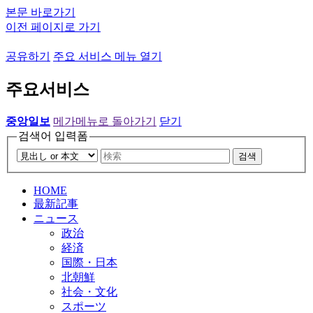
본문 바로가기
이전 페이지로 가기
공유하기
주요 서비스 메뉴 열기
주요서비스
중앙일보
메가메뉴로 돌아가기
닫기
검색어 입력폼
검색
HOME
最新記事
ニュース
政治
経済
国際・日本
北朝鮮
社会・文化
スポーツ