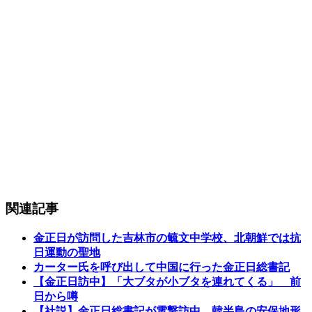
関連記事
金正日が訪問した吉林市の毓文中学校、北朝鮮では抗
日運動の聖地
カーター氏を呼び出して中国に行った金正日総書記
【金正日訪中】「大ブタが小ブタを連れてくる」 前
日から噂
【社説】金正日総書記が電撃訪中…韓半島の安保地形