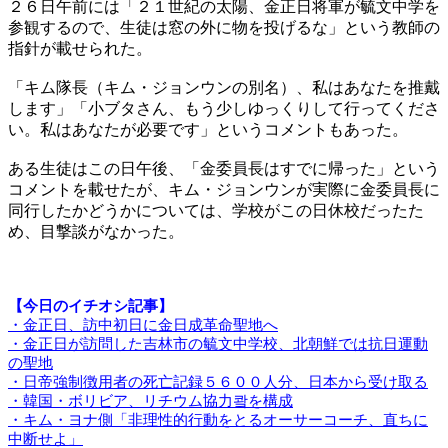
２６日午前には「２１世紀の太陽、金正日将軍が毓文中学を
参観するので、生徒は窓の外に物を投げるな」という教師の
指針が載せられた。
「キム隊長（キム・ジョンウンの別名）、私はあなたを推戴
します」「小ブタさん、もう少しゆっくりして行ってくださ
い。私はあなたが必要です」というコメントもあった。
ある生徒はこの日午後、「金委員長はすでに帰った」という
コメントを載せたが、キム・ジョンウンが実際に金委員長に
同行したかどうかについては、学校がこの日休校だったた
め、目撃談がなかった。
【今日のイチオシ記事】
・金正日、訪中初日に金日成革命聖地へ
・金正日が訪問した吉林市の毓文中学校、北朝鮮では抗日運動
の聖地
・日帝強制徴用者の死亡記録５６００人分、日本から受け取る
・韓国・ボリビア、リチウム協力쾈を構成
・キム・ヨナ側「非理性的行動をとるオーサーコーチ、直ちに
中断せよ」