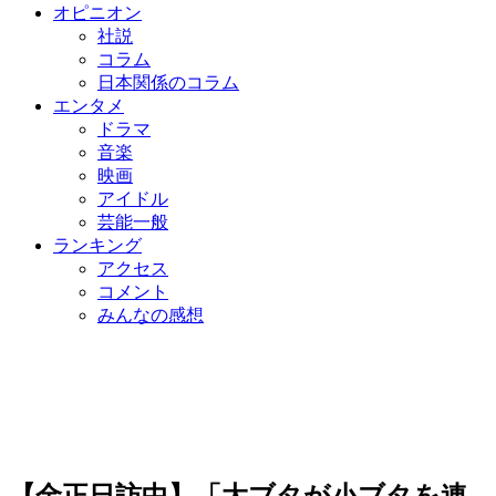
オピニオン
社説
コラム
日本関係のコラム
エンタメ
ドラマ
音楽
映画
アイドル
芸能一般
ランキング
アクセス
コメント
みんなの感想
【金正日訪中】「大ブタが小ブタを連