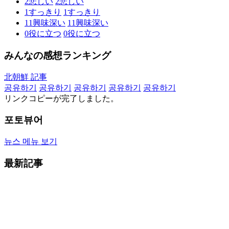
2
悲しい
2
悲しい
1
すっきり
1
すっきり
11
興味深い
11
興味深い
0
役に立つ
0
役に立つ
みんなの感想ランキング
北朝鮮 記事
공유하기
공유하기
공유하기
공유하기
공유하기
リンクコピーが完了しました。
포토뷰어
뉴스 메뉴 보기
最新記事