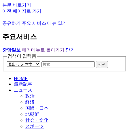
본문 바로가기
이전 페이지로 가기
공유하기
주요 서비스 메뉴 열기
주요서비스
중앙일보
메가메뉴로 돌아가기
닫기
검색어 입력폼
검색
HOME
最新記事
ニュース
政治
経済
国際・日本
北朝鮮
社会・文化
スポーツ