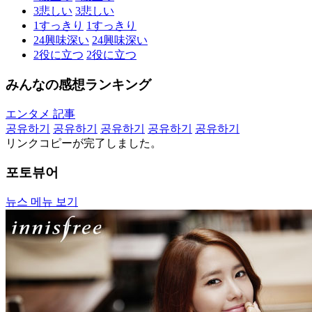
3
悲しい
3
悲しい
1
すっきり
1
すっきり
24
興味深い
24
興味深い
2
役に立つ
2
役に立つ
みんなの感想ランキング
エンタメ 記事
공유하기
공유하기
공유하기
공유하기
공유하기
リンクコピーが完了しました。
포토뷰어
뉴스 메뉴 보기