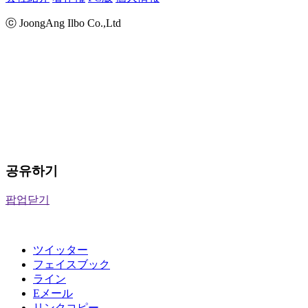
ⓒ JoongAng Ilbo Co.,Ltd
공유하기
팝업닫기
ツイッター
フェイスブック
ライン
Eメール
リンクコピー