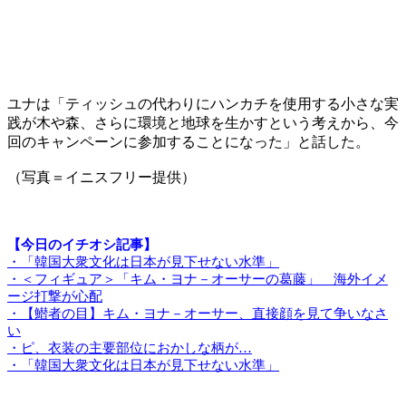
ユナは「ティッシュの代わりにハンカチを使用する小さな実
践が木や森、さらに環境と地球を生かすという考えから、今
回のキャンペーンに参加することになった」と話した。
（写真＝イニスフリー提供）
【今日のイチオシ記事】
・「韓国大衆文化は日本が見下せない水準」
・＜フィギュア＞「キム・ヨナ－オーサーの葛藤」 海外イメ
ージ打撃が心配
・【䲋者の目】キム・ヨナ－オーサー、直接顔を見て争いなさ
い
・ピ、衣装の主要部位におかしな柄が…
・「韓国大衆文化は日本が見下せない水準」