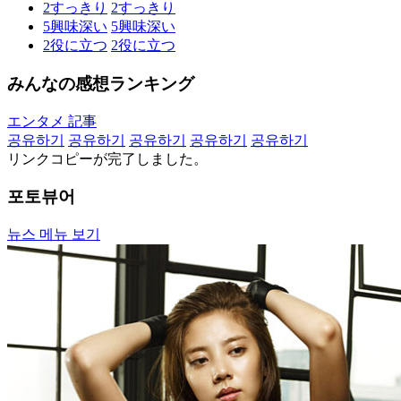
2
すっきり
2
すっきり
5
興味深い
5
興味深い
2
役に立つ
2
役に立つ
みんなの感想ランキング
エンタメ 記事
공유하기
공유하기
공유하기
공유하기
공유하기
リンクコピーが完了しました。
포토뷰어
뉴스 메뉴 보기