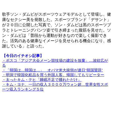
歌手ソン・ダムビがスポーツウェアモデルとして登場し、健
康なセクシー美を発散した。スポーツブランド「デサント」
が２０日に公開した写真で、ソン・ダムビは黒のスポーツブ
ラとトレーニングパンツ姿で引き締まった腹筋を見せた。ソ
ン・ダムビは「普段から運動が好きなので楽しく撮影でき
た。活気のある健康なイメージを見せられる機会になり、感
謝している」と語った。
【今日のイチオシ記事】
・ポスコ「アジア大会メーン競技場の建設を放棄」…波紋広が
る
・「韓国は…韓国は…」 オバマ米大統領が連日‘韓国賛辞’
・明洞で韓国化粧品を買う外国人客、帰国してもリピーター
・太ったキム・テヒ「睡眠不足で腫れただけ」
・キム・ヨナ、一日の収入３０００万ウォン超…世界女性スポ
ーツ収入ランキング５位