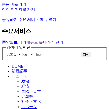
본문 바로가기
이전 페이지로 가기
공유하기
주요 서비스 메뉴 열기
주요서비스
중앙일보
메가메뉴로 돌아가기
닫기
검색어 입력폼
검색
HOME
最新記事
ニュース
政治
経済
国際・日本
北朝鮮
社会・文化
スポーツ