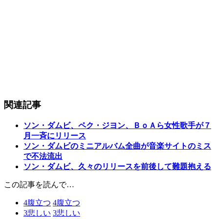
関連記事
ソン・ダムビ、ペク・ジヨン、ＢｏＡら女性歌手が７
月一斉にリリース
ソン・ダムビのミニアルバム全曲が音楽サイトのミス
で不法流出
ソン・ダムビ、久々のリリースを前後して難題抱える
この記事を読んで…
4
腹立つ
4
腹立つ
3
悲しい
3
悲しい