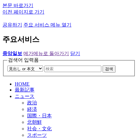
본문 바로가기
이전 페이지로 가기
공유하기
주요 서비스 메뉴 열기
주요서비스
중앙일보
메가메뉴로 돌아가기
닫기
검색어 입력폼
검색
HOME
最新記事
ニュース
政治
経済
国際・日本
北朝鮮
社会・文化
スポーツ