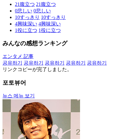
21
腹立つ
21
腹立つ
0
悲しい
0
悲しい
10
すっきり
10
すっきり
4
興味深い
4
興味深い
1
役に立つ
1
役に立つ
みんなの感想ランキング
エンタメ 記事
공유하기
공유하기
공유하기
공유하기
공유하기
リンクコピーが完了しました。
포토뷰어
뉴스 메뉴 보기