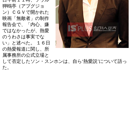
狎鴎亭（アプグジョ
ン）ＣＧＶで開かれた
映画「無敵者」の制作
報告会で、「内心、嫌
ではなかったが、熱愛
のうわさは事実でな
い」と述べた。 １６日
の熱愛報道に関し、所
属事務所の公式立場と
して否定したソン・スンホンは、自ら‘熱愛説’について語っ
た。