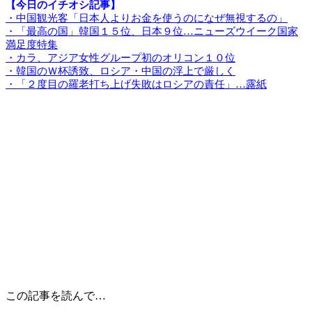
【今日のイチオシ記事】
・中国観光客「日本人よりお金を使うのになぜ無視するの」
・「最高の国」韓国１５位、日本９位…ニューズウイーク国家
満足度特集
・カラ、アジア女性グループ初のオリコン１０位
・韓国のＷ杯誘致、ロシア・中国の浮上で厳しく
・「２度目の羅老打ち上げ失敗はロシアの責任」…露紙
この記事を読んで…