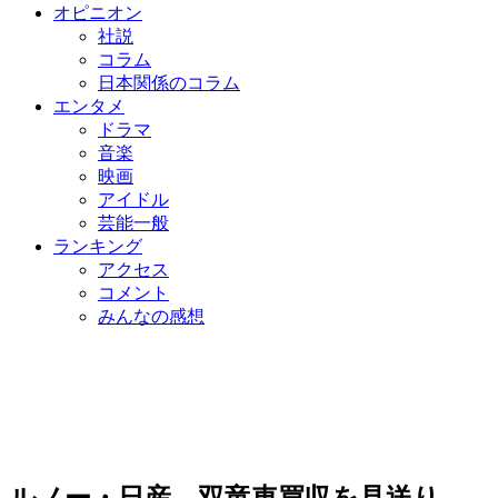
オピニオン
社説
コラム
日本関係のコラム
エンタメ
ドラマ
音楽
映画
アイドル
芸能一般
ランキング
アクセス
コメント
みんなの感想
ルノー・日産、双竜車買収を見送り…