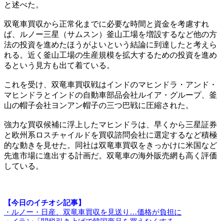
と述べた。
双竜車買収から正常化までに必要な時間と資金を考慮すれ
ば、ルノー三星（サムスン）釜山工場を増設するなど他の方
法の投資を進めたほうがよいという結論に到達したと考えら
れる。近く釜山工場の生産規模を拡大するための投資を進め
るという見方も出て着ている。
これを受け、双竜車買収戦はインドのマヒンドラ・アンド・
マヒンドラとインドの自動車部品会社ルイア・グループ、釜
山の帽子会社ヨンアン帽子の三つ巴戦に圧縮された。
強力な買収候補に浮上したマヒンドラは、早くから三星証券
と欧州系ロスチャイルドを買収諮問会社に選定するなど積極
的な動きを見せた。同社は双竜車買収をきっかけに米国など
先進市場に進出する計画だ。双竜車の海外販売網も高く評価
している。
【今日のイチオシ記事】
・ルノー・日産、双竜車買収を見送り…価格が負担に