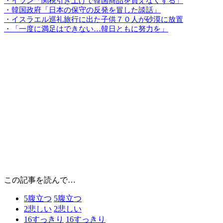
・イラン「関税引き上げで韓国商品を買えなくする」
・韓国政府「日本の保守の反発を冒した談話」
・イスラエル巡礼旅行に出た子供７０人が砂漠に放置
・「一度に満足はできない…韓日ともに努力を」
この記事を読んで…
5
腹立つ
5
腹立つ
2
悲しい
2
悲しい
16
すっきり
16
すっきり