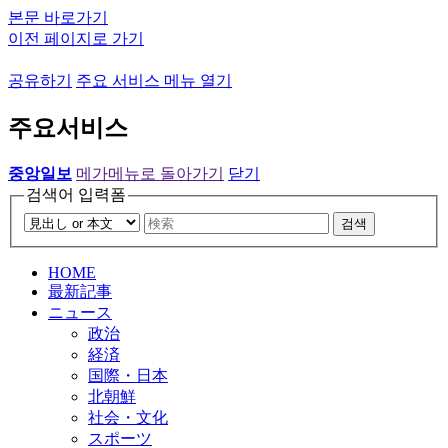
본문 바로가기
이전 페이지로 가기
공유하기
주요 서비스 메뉴 열기
주요서비스
중앙일보
메가메뉴로 돌아가기
닫기
검색어 입력폼
검색
HOME
最新記事
ニュース
政治
経済
国際・日本
北朝鮮
社会・文化
スポーツ