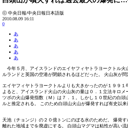
ⓒ 中央日報/中央日報日本語版
2010.08.09 16:11
0
あ
あ
あ
あ
あ
今年５月、アイスランドのエイヤフィヤトラヨークトル火山
ルランドと英国の空港が閉鎖されるほどだった。 火山灰が問
エイヤフィヤトラヨークトルよりも大きかったのが１９９１
よると、アイスランド火山の火山灰の量は０．１立法キロメー
ツボの火山爆発指数（Ｍ）は７．１。しかし１０世紀の白頭
ルと推定される。 このため白頭山火山が爆発すれば有史以
天池（チョンジ）の２０億トンにのぼる水のためだ。 爆発す
離れた地域までを廃虚にする。 白頭山マグマは粘性が高い