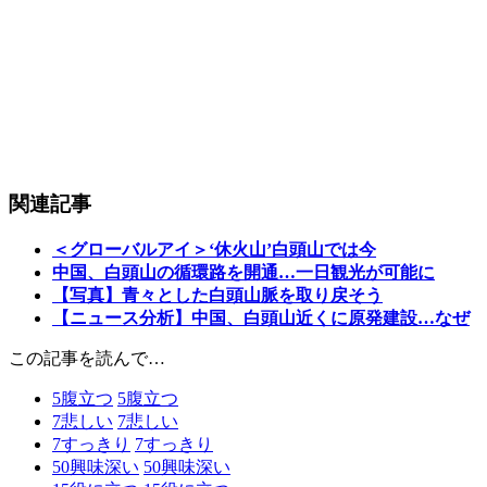
関連記事
＜グローバルアイ＞‘休火山’白頭山では今
中国、白頭山の循環路を開通…一日観光が可能に
【写真】青々とした白頭山脈を取り戻そう
【ニュース分析】中国、白頭山近くに原発建設…なぜ
この記事を読んで…
5
腹立つ
5
腹立つ
7
悲しい
7
悲しい
7
すっきり
7
すっきり
50
興味深い
50
興味深い