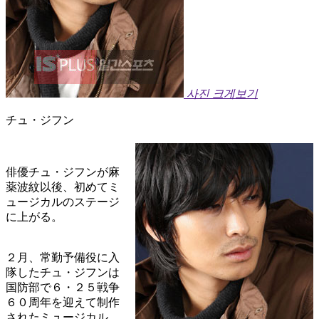
사진 크게보기
チュ・ジフン
俳優チュ・ジフンが麻
薬波紋以後、初めてミ
ュージカルのステージ
に上がる。
２月、常勤予備役に入
隊したチュ・ジフンは
国防部で６・２５戦争
６０周年を迎えて制作
されたミュージカル