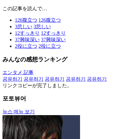
この記事を読んで…
126
腹立つ
126
腹立つ
3
悲しい
3
悲しい
12
すっきり
12
すっきり
37
興味深い
37
興味深い
2
役に立つ
2
役に立つ
みんなの感想ランキング
エンタメ 記事
공유하기
공유하기
공유하기
공유하기
공유하기
リンクコピーが完了しました。
포토뷰어
뉴스 메뉴 보기