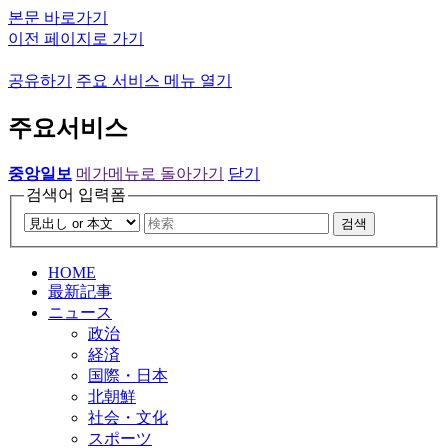
본문 바로가기
이전 페이지로 가기
공유하기
주요 서비스 메뉴 열기
주요서비스
중앙일보
메가메뉴로 돌아가기
닫기
검색어 입력폼
검색
HOME
最新記事
ニュース
政治
経済
国際・日本
北朝鮮
社会・文化
スポーツ