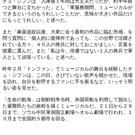
チュ・ジフンは「入隊後１年間は大丈夫だったが、約半年経
つと舞台に立ちかった」とし「軍服務期間、ミュージカルが
できるというのもうれしいことだが、意味が大きい作品だけ
にもっとうれしい」と述べた。
また「麻薬波紋以後、大衆に会う最初の作品に臨む所感」を
問う質問に「個人的に復帰作であっても、この分野で活躍さ
れている方々、４０人の将兵に対しておこがましい」言葉を
慎重に選んだ。また「私は今、俳優ではない１人の将兵で軍
人として頑張っている」と述べた。
昨年２月「ドンファン」でミュージカルの舞台を経験したチ
ュ・ジフンは、この日、さびていない歌声を聴かせた。現場
を訪れ、自分を歓呼するファンに手を振るなど、いっそう明
るい姿を見せた。
「生命の航海」は朝鮮戦争当時、米国荷船を利用して脱出し
た避難民たちの旅程を描くミュージカルだ。２１日から２９
日まで、ソウル中区筆洞国立劇場ヘオルム劇場で行われ、１
０月まで全国約５都市を回る。