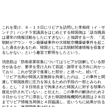
これを受け、６－１３日にリビアを訪問した李相得（イ・サ
ンドク）ハンナラ党議員をはじめとする韓国側は「該当職員
は通常の情報活動をしたにすぎない」と強調する一方、「北
朝鮮がアウン・サン廟爆破事件や大韓航空機爆破事件を起こ
した過去があるため、韓国としては北朝鮮関連情報を収集す
るしかない」という趣旨で釈明をしたという。
消息筋は「防衛産業収集についてはリビアが誤解している部
分があるが、要求を受け入れて容認・謝罪する方向に向かっ
ており、これが交渉で進展した部分」と述べた。続いて、
「リビア当局が韓国人宣教師を拘束したのは、この事件と関
連して韓国政府に圧力を加えるための手段の一部とみられ
る」とし「２９日現在まで拘束された韓国人に対する領事の
接近が許されていない」と伝えた。この事件の解決のため２
０日からリビアに滞在してきた韓国情報機関代表団は２８日
までリビア情報当局側と４回協議し、近いうちに結果が出る
だろうと、政府関係者は伝えた。