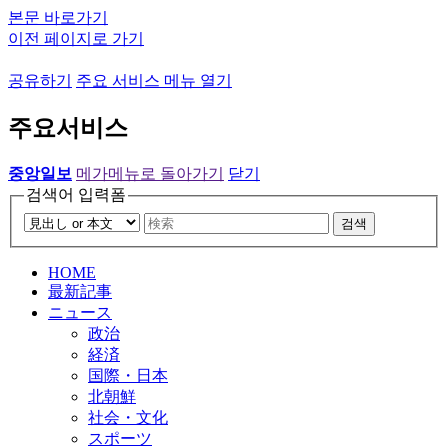
본문 바로가기
이전 페이지로 가기
공유하기
주요 서비스 메뉴 열기
주요서비스
중앙일보
메가메뉴로 돌아가기
닫기
검색어 입력폼
검색
HOME
最新記事
ニュース
政治
経済
国際・日本
北朝鮮
社会・文化
スポーツ