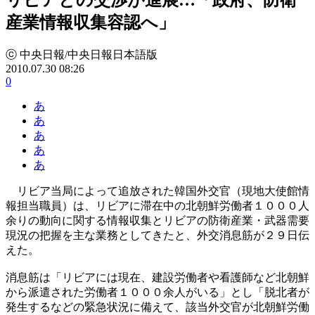
産業情報収集容認へ」
ⓒ 中央日報/中央日報日本語版
2010.07.30 08:26
0
あ
あ
あ
あ
あ
リビア当局によって追放された韓国外交官（現地大使館情
報担当職員）は、リビアに滞在中の北朝鮮労働者１０００人
余りの動向に関する情報収集とリビアの防衛産業・武器需要
現況の把握を主な業務としてきたと、外交消息筋が２９日伝
えた。
消息筋は「リビアには現在、建設労働者や看護師など北朝鮮
から派遣された労働者１０００余人がいる」とし「脱北者が
発生するなどの緊急状況に備えて、該当外交官が北朝鮮労働