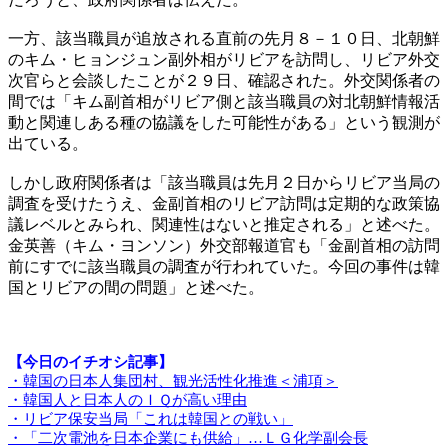
一方、該当職員が追放される直前の先月８－１０日、北朝鮮
のキム・ヒョンジュン副外相がリビアを訪問し、リビア外交
次官らと会談したことが２９日、確認された。外交関係者の
間では「キム副首相がリビア側と該当職員の対北朝鮮情報活
動と関連しある種の協議をした可能性がある」という観測が
出ている。
しかし政府関係者は「該当職員は先月２日からリビア当局の
調査を受けたうえ、金副首相のリビア訪問は定期的な政策協
議レベルとみられ、関連性はないと推定される」と述べた。
金英善（キム・ヨンソン）外交部報道官も「金副首相の訪問
前にすでに該当職員の調査が行われていた。今回の事件は韓
国とリビアの間の問題」と述べた。
【今日のイチオシ記事】
・韓国の日本人集団村、観光活性化推進＜浦項＞
・韓国人と日本人のＩＱが高い理由
・リビア保安当局「これは韓国との戦い」
・「二次電池を日本企業にも供給」…ＬＧ化学副会長