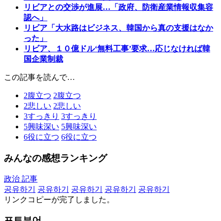
リビアとの交渉が進展…「政府、防衛産業情報収集容
認へ」
リビア「大水路はビジネス、韓国から真の支援はなか
った」
リビア、１０億ドル‘無料工事’要求…応じなければ韓
国企業制裁
この記事を読んで…
2
腹立つ
2
腹立つ
2
悲しい
2
悲しい
3
すっきり
3
すっきり
5
興味深い
5
興味深い
6
役に立つ
6
役に立つ
みんなの感想ランキング
政治 記事
공유하기
공유하기
공유하기
공유하기
공유하기
リンクコピーが完了しました。
포토뷰어