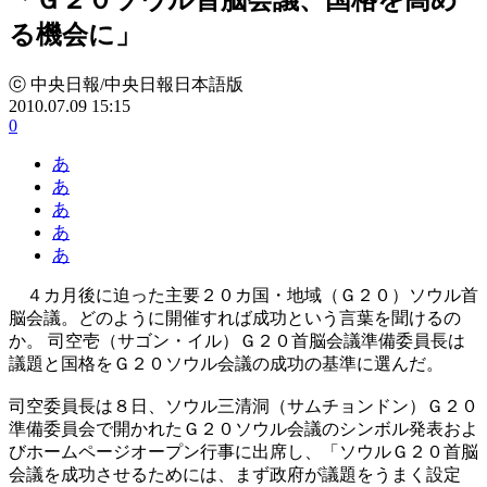
る機会に」
ⓒ 中央日報/中央日報日本語版
2010.07.09 15:15
0
あ
あ
あ
あ
あ
４カ月後に迫った主要２０カ国・地域（Ｇ２０）ソウル首
脳会議。どのように開催すれば成功という言葉を聞けるの
か。 司空壱（サゴン・イル）Ｇ２０首脳会議準備委員長は
議題と国格をＧ２０ソウル会議の成功の基準に選んだ。
司空委員長は８日、ソウル三清洞（サムチョンドン）Ｇ２０
準備委員会で開かれたＧ２０ソウル会議のシンボル発表およ
びホームページオープン行事に出席し、「ソウルＧ２０首脳
会議を成功させるためには、まず政府が議題をうまく設定