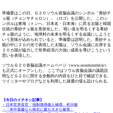
準備委はこの日、Ｇ２０ソウル首脳会議のシンボル「青紗チ
ョ籠（チョンサチョロン）」（ロゴ）を公開した。 このシ
ンボルは東海（トンへ、日本名・日本海）に昇る太陽と韓国
伝統の青紗チョ籠を形状化した。 暗い道を明るくする青紗
チョ籠のように、地球村の未来を明るくする会議にしようと
いう意味が込められていると、準備委は説明した。青紗チョ
籠の中に２０の光で表現した太陽は、ソウル会議に出席する
２０カ国が協力して世界経済の力強い成長を導びこうという
思いを表現した。
ソウルＧ２０首脳会議ホームページ（www.seoulsummit.kr）
も正式にオープンした。 ここではソウル首脳会議の議題説
明などＧ２０に関する全般的の内容をひと目で確認できる。
ツイッターやブログなどを利用した疎通の場も設けられる。
【今日のイチオシ記事】
・日本官房長官「強制徴用個人補償」初示唆
・「米中葛藤なら南北に最も大きな被害」