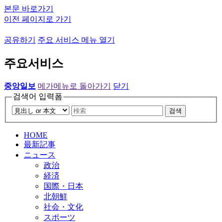
본문 바로가기
이전 페이지로 가기
공유하기
주요 서비스 메뉴 열기
주요서비스
중앙일보
메가메뉴로 돌아가기
닫기
검색어 입력폼
검색
HOME
最新記事
ニュース
政治
経済
国際・日本
北朝鮮
社会・文化
スポーツ