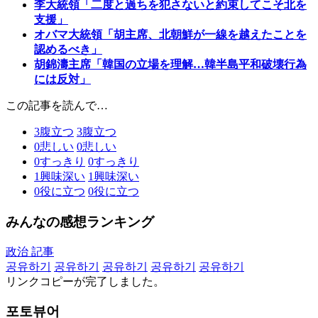
李大統領「二度と過ちを犯さないと約束してこそ北を
支援」
オバマ大統領「胡主席、北朝鮮が一線を越えたことを
認めるべき」
胡錦濤主席「韓国の立場を理解…韓半島平和破壊行為
には反対」
この記事を読んで…
3
腹立つ
3
腹立つ
0
悲しい
0
悲しい
0
すっきり
0
すっきり
1
興味深い
1
興味深い
0
役に立つ
0
役に立つ
みんなの感想ランキング
政治 記事
공유하기
공유하기
공유하기
공유하기
공유하기
リンクコピーが完了しました。
포토뷰어