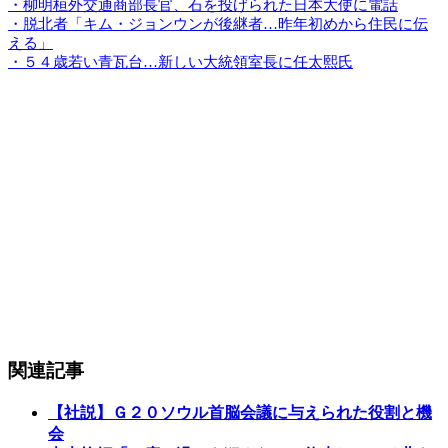
・柳明桓外交通商部長官、石を投げられた日本大使に電話
・脱北者「キム・ジョンウンが後継者…昨年初めから住民に伝
える」
・５４歳若い青瓦台…新しい大統領室長に任太熙氏
関連記事
【社説】Ｇ２０ソウル首脳会議に与えられた役割と機
会