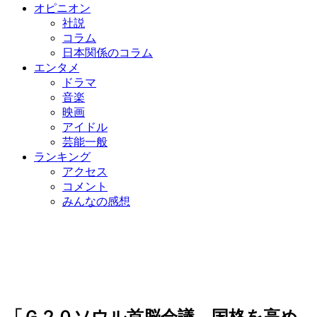
オピニオン
社説
コラム
日本関係のコラム
エンタメ
ドラマ
音楽
映画
アイドル
芸能一般
ランキング
アクセス
コメント
みんなの感想
「Ｇ２０ソウル首脳会議、国格を高め